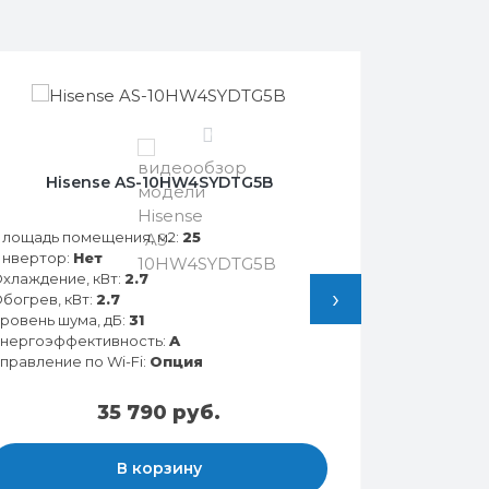
0
Hisense AS-10HW4SYDTG5B
лощадь помещения, м2:
25
нвертор:
Нет
хлаждение, кВт:
2.7
›
богрев, кВт:
2.7
ровень шума, дБ:
31
нергоэффективность:
A
правление по Wi-Fi:
Опция
35 790 руб.
В корзину