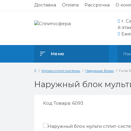
Доставка
Оплата
Рассрочка
О ком
г. С
й эта
Ежед
Меню
Мульти-сплит-системы
Наружные блоки
Funai 
Наружный блок мульти
Код Товара: 6093