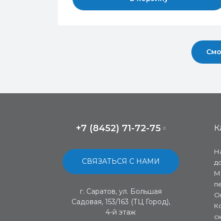
Смо
+7 (8452) 71-72-75
К
Н
СВЯЗАТЬСЯ С НАМИ
д
М
п
г. Саратов, ул. Большая
О
Садовая, 153/163 (ТЦ Город),
К
4-й этаж
с