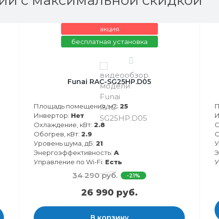
ии с максимальной скидкой
акция
бесплатная установка
0
Funai RAC-SG25HP.D05
Площадь помещения, м2:
25
П
Инвертор:
Нет
И
Охлаждение, кВт:
2.8
О
Обогрев, кВт:
2.9
О
Уровень шума, дБ:
21
У
Энергоэффективность:
A
Э
Управление по Wi-Fi:
Есть
У
34 290 руб.
-21%
26 990 руб.
В корзину