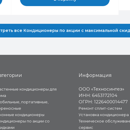
треть все Кондиционеры по акции с максимальной ски
атегории
Информация
ООО «Техносинтез»
астенные кондиционеры для
ИНН: 6453172104
ома
ОГРН: 1226400014477
обильные, портативные,
ереносные
Ремонт сплит-систем
конные кондиционеры
Установка кондиционера
ондиционеры по акции со
Техническое обслуживан
кидками
сервис