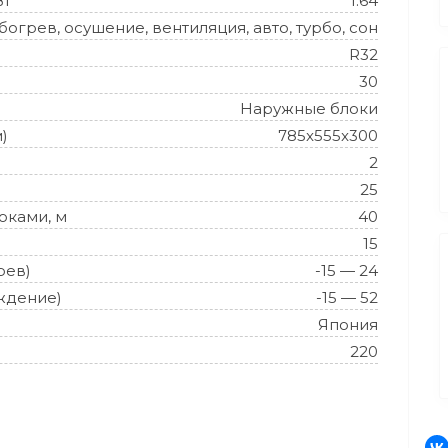
Вт
1.64
огрев, осушение, вентиляция, авто, турбо, сон
R32
30
Наружные блоки
)
785x555x300
2
25
оками, м
40
15
рев)
-15 — 24
ждение)
-15 — 52
Япония
220