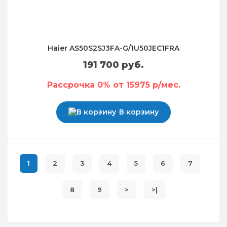
Haier AS50S2SJ3FA-G/1U50JEC1FRA
191 700 руб.
Рассрочка 0% от 15975 р/мес.
В корзину
1
2
3
4
5
6
7
8
9
>
>|