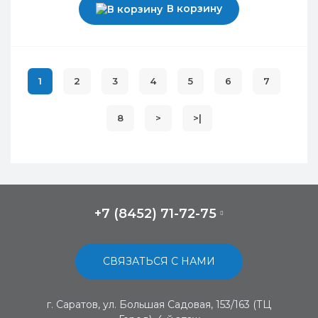
В корзину
1
2
3
4
5
6
7
8
>
>|
+7 (8452) 71-72-75
СВЯЗАТЬСЯ С НАМИ
г. Саратов, ул. Большая Садовая, 153/163 (ТЦ