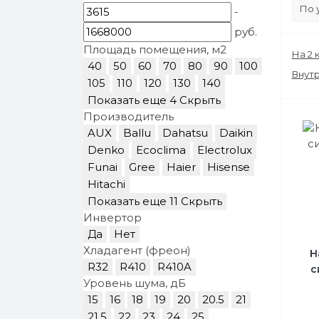
-
руб.
Площадь помещения, м2
На 2 
40
50
60
70
80
90
100
Внут
105
110
120
130
140
Показать еще 4
Скрыть
Производитель
AUX
Ballu
Dahatsu
Daikin
Denko
Ecoclima
Electrolux
Funai
Gree
Haier
Hisense
Hitachi
Показать еще 11
Скрыть
Инвертор
Да
Нет
Хладагент (фреон)
Н
R32
R410
R410A
с
Уровень шума, дБ
15
16
18
19
20
20.5
21
21.5
22
23
24
25