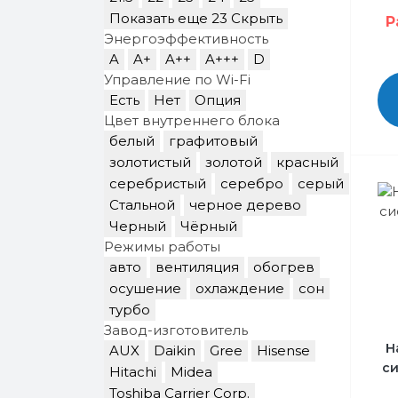
Показать еще 23
Скрыть
Р
Энергоэффективность
A
A+
A++
A+++
D
Управление по Wi-Fi
Есть
Нет
Опция
Цвет внутреннего блока
белый
графитовый
золотистый
золотой
красный
серебристый
серебро
серый
Стальной
черное дерево
Черный
Чёрный
Режимы работы
авто
вентиляция
обогрев
осушение
охлаждение
сон
турбо
Завод-изготовитель
Н
AUX
Daikin
Gree
Hisense
си
Hitachi
Midea
Toshiba Carrier Corp.