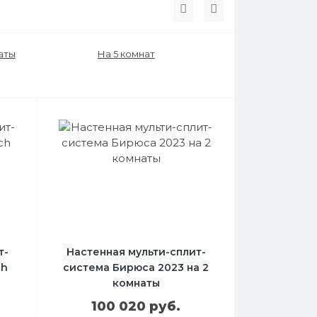
аты
На 5 комнат
т-
Настенная мульти-сплит-
ch
система Бирюса 2023 на 2
комнаты
100 020 руб.