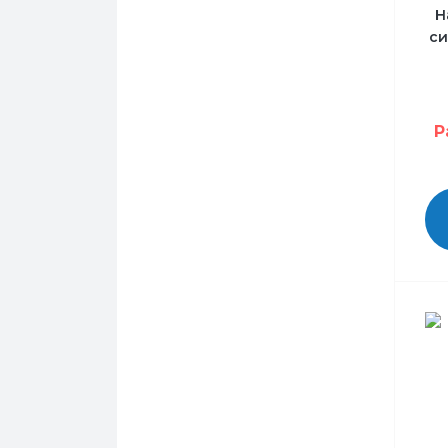
Н
си
Р