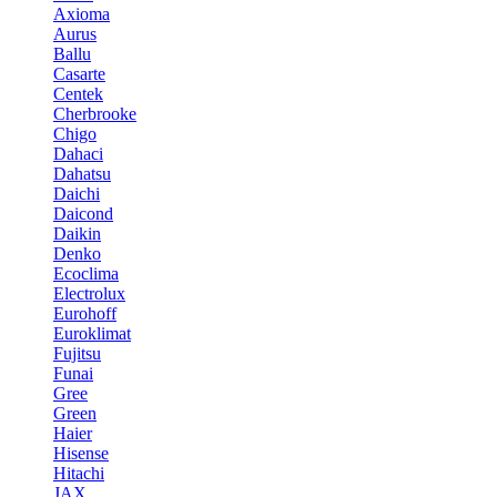
Axioma
Aurus
Ballu
Casarte
Centek
Cherbrooke
Chigo
Dahaci
Dahatsu
Daichi
Daicond
Daikin
Denko
Ecoclima
Electrolux
Eurohoff
Euroklimat
Fujitsu
Funai
Gree
Green
Haier
Hisense
Hitachi
JAX