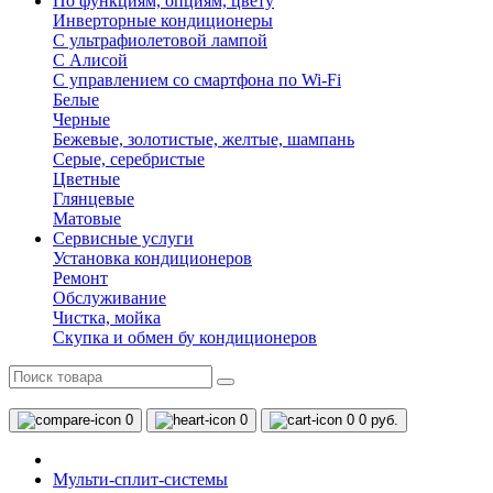
По функциям, опциям, цвету
Инверторные кондиционеры
С ультрафиолетовой лампой
С Алисой
С управлением со смартфона по Wi-Fi
Белые
Черные
Бежевые, золотистые, желтые, шампань
Серые, серебристые
Цветные
Глянцевые
Матовые
Сервисные услуги
Установка кондиционеров
Ремонт
Обслуживание
Чистка, мойка
Скупка и обмен бу кондиционеров
0
0
0
0 руб.
Мульти-сплит-системы