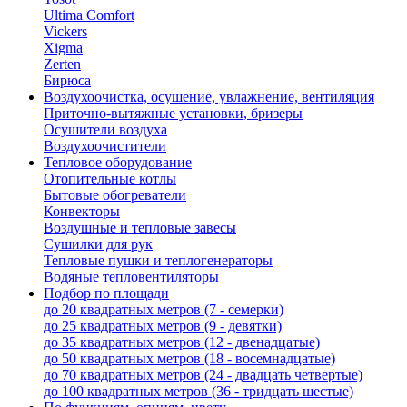
Ultima Comfort
Vickers
Xigma
Zerten
Бирюса
Воздухоочистка, осушение, увлажнение, вентиляция
Приточно-вытяжные установки, бризеры
Осушители воздуха
Воздухоочистители
Тепловое оборудование
Отопительные котлы
Бытовые обогреватели
Конвекторы
Воздушные и тепловые завесы
Сушилки для рук
Тепловые пушки и теплогенераторы
Водяные тепловентиляторы
Подбор по площади
до 20 квадратных метров (7 - семерки)
до 25 квадратных метров (9 - девятки)
до 35 квадратных метров (12 - двенадцатые)
до 50 квадратных метров (18 - восемнадцатые)
до 70 квадратных метров (24 - двадцать четвертые)
до 100 квадратных метров (36 - тридцать шестые)