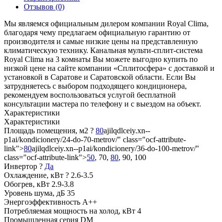
Отзывов (0)
Мы являемся официальным дилером компании Royal Clima,
благодаря чему предлагаем официальную гарантию от
производителя и самые низкие цены на представленную
климатическую технику. Канальная мульти-сплит-система
Royal Clima на 3 комнаты Вы можете выгодно купить по
низкой цене на сайте компании «Сплитосфера» с доставкой и
установкой в Саратове и Саратовской области. Если Вы
затрудняетесь с выбором подходящего кондиционера,
рекомендуем воспользоваться услугой бесплатной
консультации мастера по телефону и с выездом на объект.
Характеристики
Характеристики
Площадь помещения, м2
?
80
ajilqdlceiy.xn--
p1ai/kondicionery/24-do-70-metrov/" class="ocf-attribute-
link">
80
ajilqdlceiy.xn--p1ai/kondicionery/36-do-100-metrov/"
class="ocf-attribute-link">
50
, 70,
80
, 90, 100
Инвертор
?
Да
Охлаждение, кВт
?
2.6-3.5
Обогрев, кВт
2.9-3.8
Уровень шума, дБ
35
Энергоэффективность
A++
Потребляемая мощность на холод, кВт
4
Промышленная серия
DM