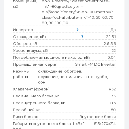
помещения,
do-70-metrov/" class="ocf-attribute-
м2
link">
80
ajilqdlceiy.xn--
p1ai/kondicionery/36-do-100-metrov/"
class="ocf-attribute-link">40,
50
, 60, 70,
80
, 90, 100, 110
Инвертор
?
Да
Охлаждение, кВт
?
2.1-5.1
Обогрев, кВт
2.6-5.6
Уровень шума, дБ
22
Потребляемая мощность на холод, кВт
0.04
Промышленная серия
Smart FM DC Inverter
Режимы
охлаждение, обогрев,
работы
осушение, вентиляция, авто, турбо,
сон
Хладагент (фреон)
R32
Вес внешнего блока, кг
33
Вес внутреннего блока, кг
8.5
Вес общий, кг
50
Виды блоков
Внутренние блоки
Габариты внутреннего блока ШхВхГ
815x270x214