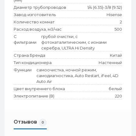
(мм)
Диаметр трубопроводов
1/4 (6.35)-3/8 (9.52)
Завод-изготовитель
Hisense
Количество комнат
2
Расход воздуха, м3/час
500
С
грубой очистки, с
фильтрами
фотокаталитическим, с ионами
серебра, ULTRA Hi Density
Страна Бренда
Китай
Тип кондиционера
Настенный
Функции
самоочистка, ночной режим,
самодиагностика, Auto Restart, iFeel, 4D
Auto Air
Цвет внутреннего блока
белый
Электропитание (В)
220
Отзывов
0