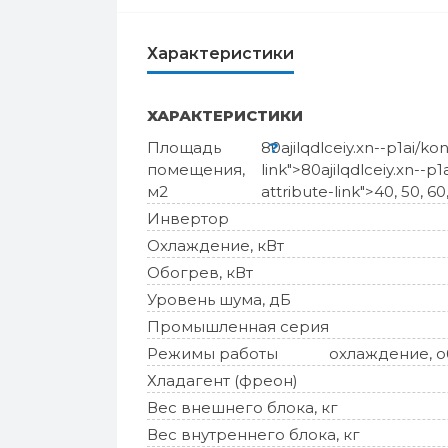
Характеристики
ХАРАКТЕРИСТИКИ
Площадь
80
?
ajilqdlceiy.xn--p1ai/k
помещения,
link">
80
ajilqdlceiy.xn--p
м2
attribute-link">40,
50
, 60
Инвертор
Охлаждение, кВт
Обогрев, кВт
Уровень шума, дБ
Промышленная серия
Режимы работы
охлаждение, об
Хладагент (фреон)
Вес внешнего блока, кг
Вес внутреннего блока, кг