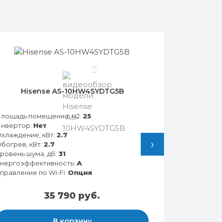
0
Hisense AS-10HW4SYDTG5B
лощадь помещения, м2:
25
нвертор:
Нет
хлаждение, кВт:
2.7
›
богрев, кВт:
2.7
ровень шума, дБ:
31
нергоэффективность:
A
правление по Wi-Fi:
Опция
35 790 руб.
В корзину