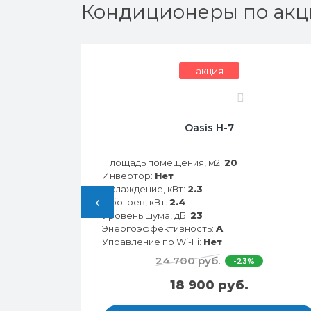
Кондиционеры по акц
акция
0
28HN
Oasis H-7
Площадь помещения, м2:
20
Инвертор:
Нет
Охлаждение, кВт:
2.3
‹
Обогрев, кВт:
2.4
Уровень шума, дБ:
23
Энергоэффективность:
A
Управление по Wi-Fi:
Нет
24 700 руб.
-23%
18 900 руб.