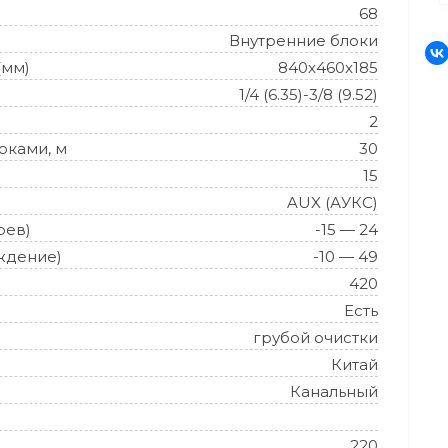
68
Внутренние блоки
(мм)
840x460x185
1/4 (6.35)-3/8 (9.52)
2
оками, м
30
15
AUX (АУКС)
рев)
-15 — 24
ждение)
-10 — 49
420
Есть
грубой очистки
Китай
Канальный
220