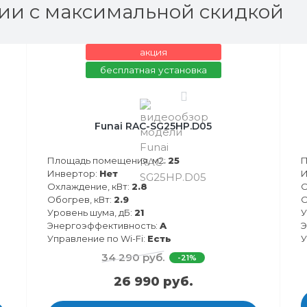
ии с максимальной скидкой
акция
бесплатная установка
0
Funai RAC-SG25HP.D05
Площадь помещения, м2:
25
П
Инвертор:
Нет
И
Охлаждение, кВт:
2.8
О
Обогрев, кВт:
2.9
О
Уровень шума, дБ:
21
У
Энергоэффективность:
A
Э
Управление по Wi-Fi:
Есть
У
34 290 руб.
-21%
26 990 руб.