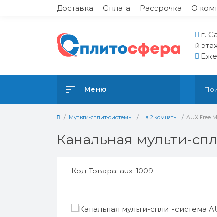
Доставка
Оплата
Рассрочка
О ком
г. С
й эта
Ежед
Меню
Мульти-сплит-системы
На 2 комнаты
AUX Free M
Канальная мульти-спли
Код Товара: aux-1009