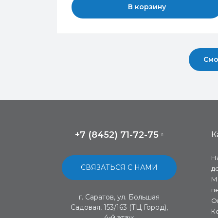
В корзину
Смо
+7 (8452) 71-72-75
К
Н
СВЯЗАТЬСЯ С НАМИ
д
М
п
г. Саратов, ул. Большая
О
Садовая, 153/163 (ТЦ Город),
К
4-й этаж