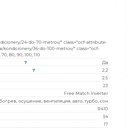
ondicionery/24-do-70-metrov/" class="ocf-attribute-
1ai/kondicionery/36-do-100-metrov/" class="ocf-
, 70,
80
, 90, 100, 110
?
Да
?
2.2
2.5
23
Free Match Inverter
огрев, осушение, вентиляция, авто, турбо, сон
R410
34
17