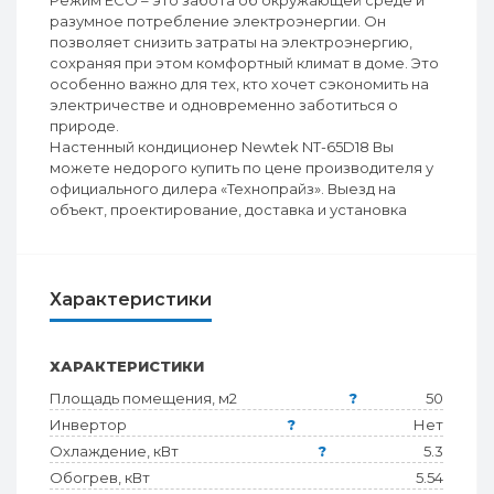
Режим ЕСО – это забота об окружающей среде и
разумное потребление электроэнергии. Он
позволяет снизить затраты на электроэнергию,
сохраняя при этом комфортный климат в доме. Это
особенно важно для тех, кто хочет сэкономить на
электричестве и одновременно заботиться о
природе.
Настенный кондиционер Newtek NT-65D18 Вы
можете недорого купить по цене производителя у
официального дилера «Технопрайз». Выезд на
объект, проектирование, доставка и установка
Характеристики
ХАРАКТЕРИСТИКИ
Площадь помещения, м2
?
50
Инвертор
?
Нет
Охлаждение, кВт
?
5.3
Обогрев, кВт
5.54