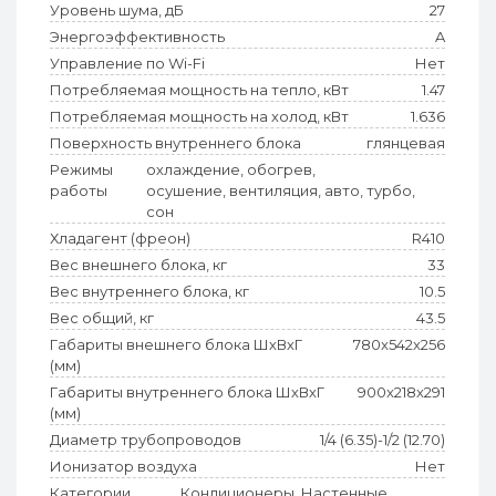
Уровень шума, дБ
27
Энергоэффективность
A
Управление по Wi-Fi
Нет
Потребляемая мощность на тепло, кВт
1.47
Потребляемая мощность на холод, кВт
1.636
Поверхность внутреннего блока
глянцевая
Режимы
охлаждение, обогрев,
работы
осушение, вентиляция, авто, турбо,
сон
Хладагент (фреон)
R410
Вес внешнего блока, кг
33
Вес внутреннего блока, кг
10.5
Вес общий, кг
43.5
Габариты внешнего блока ШхВхГ
780x542x256
(мм)
Габариты внутреннего блока ШхВхГ
900x218x291
(мм)
Диаметр трубопроводов
1/4 (6.35)-1/2 (12.70)
Ионизатор воздуха
Нет
Категории
Кондиционеры, Настенные