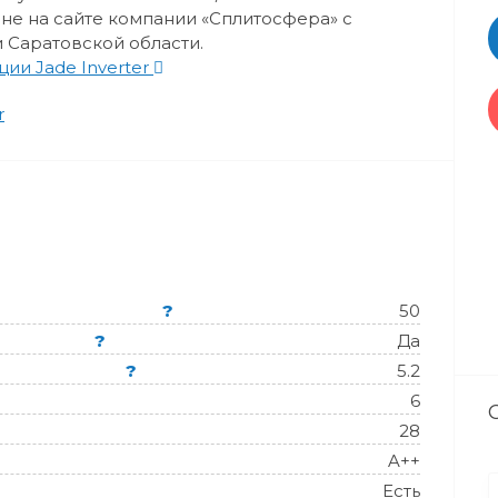
не на сайте компании «Сплитосфера» с
и Саратовской области.
ии Jade Inverter
r
?
50
?
Да
?
5.2
6
28
A++
Есть