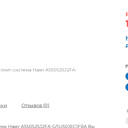
ики
Отзывов (0)
му Haier AS50S2SJ2FA-G/1U50JEC1FRA Вы