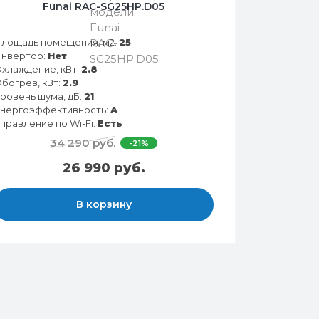
Funai RAC-SG25HP.D05
лощадь помещения, м2:
25
нвертор:
Нет
хлаждение, кВт:
2.8
богрев, кВт:
2.9
ровень шума, дБ:
21
нергоэффективность:
A
правление по Wi-Fi:
Есть
34 290 руб.
-21%
26 990 руб.
В корзину