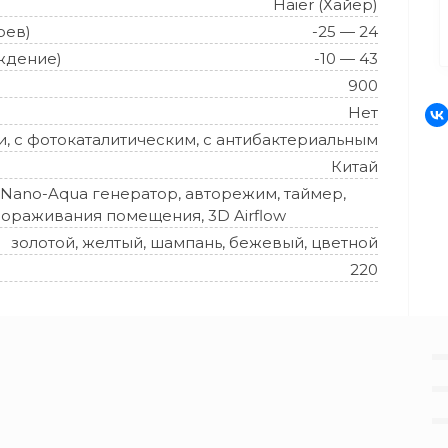
Haier (Хайер)
рев)
-25 — 24
ждение)
-10 — 43
900
Нет
и, с фотокаталитическим, с антибактериальным
Китай
Nano-Aqua генератор, авторежим, таймер,
амораживания помещения, 3D Airflow
золотой
,
желтый
,
шампань
, бежевый,
цветной
220