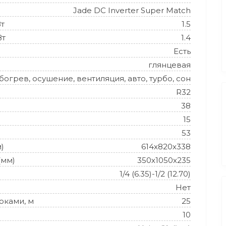
Jade DC Inverter Super Match
Вт
1.5
Вт
1.4
Есть
глянцевая
огрев, осушение, вентиляция, авто, турбо, сон
R32
38
15
53
)
614х820х338
(мм)
350х1050х235
1/4 (6.35)-1/2 (12.70)
Нет
оками, м
25
10