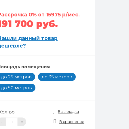
Рассрочка 0% от 15975 р/мес.
191 700 руб.
Нашли данный товар
дешевле?
Площадь помещения
до 25 метров
до 35 метров
до 50 метров
В закладки
Кол-во:
В сравнение
-
+