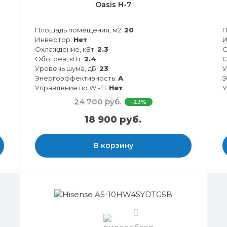
Oasis H-7
Площадь помещения, м2:
20
П
Инвертор:
Нет
И
Охлаждение, кВт:
2.3
О
Обогрев, кВт:
2.4
О
Уровень шума, дБ:
23
У
Энергоэффективность:
A
Э
Управление по Wi-Fi:
Нет
У
24 700 руб.
-23%
18 900 руб.
В корзину
0