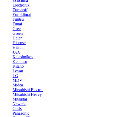
Ecoclima
Electrolux
Eurohoff
Euroklimat
Fujitsu
Funai
Gree
Green
Haier
Hisense
Hitachi
JAX
Kalashnikov
Kentatsu
Kitano
Lessar
LG
MDV
Midea
Mitsubishi Electric
Mitsubishi Heavy
Mitsudai
Newtek
Oasis
Panasonic