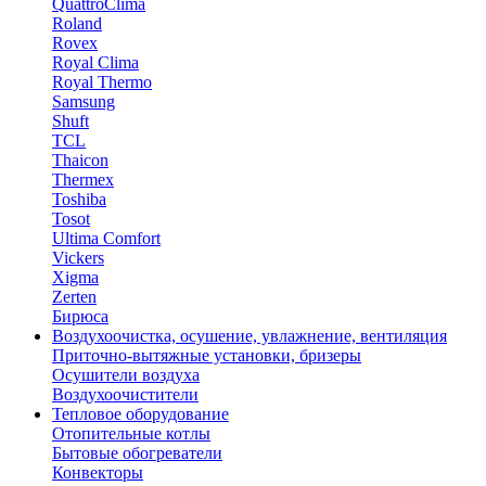
QuattroClima
Roland
Rovex
Royal Clima
Royal Thermo
Samsung
Shuft
TCL
Thaicon
Thermex
Toshiba
Tosot
Ultima Comfort
Vickers
Xigma
Zerten
Бирюса
Воздухоочистка, осушение, увлажнение, вентиляция
Приточно-вытяжные установки, бризеры
Осушители воздуха
Воздухоочистители
Тепловое оборудование
Отопительные котлы
Бытовые обогреватели
Конвекторы