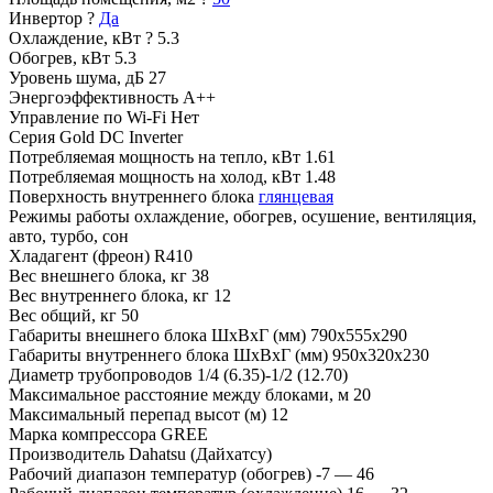
Инвертор
?
Да
Охлаждение, кВт
?
5.3
Обогрев, кВт
5.3
Уровень шума, дБ
27
Энергоэффективность
A++
Управление по Wi-Fi
Нет
Серия
Gold DC Inverter
Потребляемая мощность на тепло, кВт
1.61
Потребляемая мощность на холод, кВт
1.48
Поверхность внутреннего блока
глянцевая
Режимы работы
охлаждение, обогрев, осушение, вентиляция,
авто, турбо, сон
Хладагент (фреон)
R410
Вес внешнего блока, кг
38
Вес внутреннего блока, кг
12
Вес общий, кг
50
Габариты внешнего блока ШхВхГ (мм)
790x555x290
Габариты внутреннего блока ШхВхГ (мм)
950x320x230
Диаметр трубопроводов
1/4 (6.35)-1/2 (12.70)
Максимальное расстояние между блоками, м
20
Максимальный перепад высот (м)
12
Марка компрессора
GREE
Производитель
Dahatsu (Дайхатсу)
Рабочий диапазон температур (обогрев)
-7 — 46