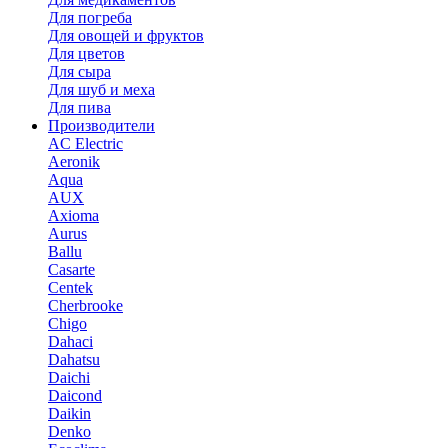
Для погреба
Для овощей и фруктов
Для цветов
Для сыра
Для шуб и меха
Для пива
Производители
AC Electric
Aeronik
Aqua
AUX
Axioma
Aurus
Ballu
Casarte
Centek
Cherbrooke
Chigo
Dahaci
Dahatsu
Daichi
Daicond
Daikin
Denko