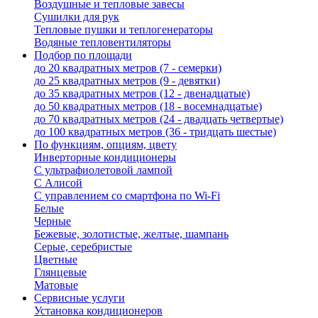
Воздушные и тепловые завесы
Сушилки для рук
Тепловые пушки и теплогенераторы
Водяные тепловентиляторы
Подбор по площади
до 20 квадратных метров (7 - семерки)
до 25 квадратных метров (9 - девятки)
до 35 квадратных метров (12 - двенадцатые)
до 50 квадратных метров (18 - восемнадцатые)
до 70 квадратных метров (24 - двадцать четвертые)
до 100 квадратных метров (36 - тридцать шестые)
По функциям, опциям, цвету
Инверторные кондиционеры
С ультрафиолетовой лампой
С Алисой
С управлением со смартфона по Wi-Fi
Белые
Черные
Бежевые, золотистые, желтые, шампань
Серые, серебристые
Цветные
Глянцевые
Матовые
Сервисные услуги
Установка кондиционеров