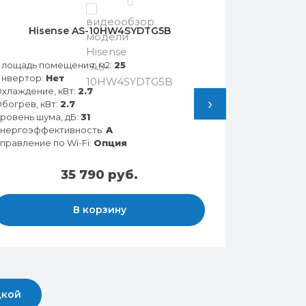
0
Hisense AS-10HW4SYDTG5B
лощадь помещения, м2:
25
нвертор:
Нет
хлаждение, кВт:
2.7
›
богрев, кВт:
2.7
ровень шума, дБ:
31
нергоэффективность:
A
правление по Wi-Fi:
Опция
35 790 руб.
В корзину
дкой