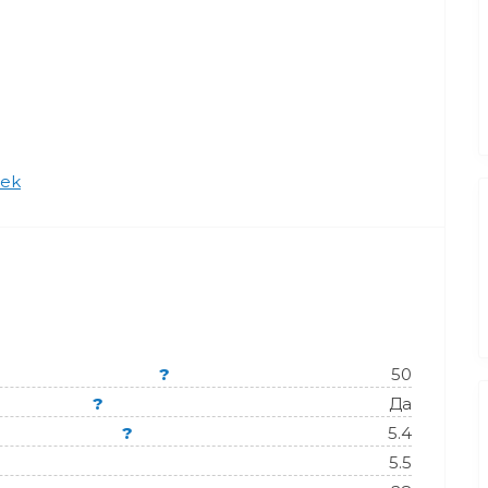
ek
?
50
?
Да
?
5.4
5.5