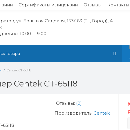
пании
Сертификаты и лицензии
Отзывы
Контакты
аратов, ул. Большая Садовая, 153/163 (ТЦ Город), 4-
ж
невно: 10:00 - 19:00
а
Centek CT-65I18
р Centek CT-65I18
Отзывы:
(0)
Производитель:
Centek