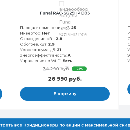
0
Funai RAC-SG25HP.D05
Площадь помещения, м2:
25
П
Инвертор:
Нет
И
Охлаждение, кВт:
2.8
О
Обогрев, кВт:
2.9
О
Уровень шума, дБ:
21
У
Энергоэффективность:
A
Э
Управление по Wi-Fi:
Есть
У
34 290 руб.
-21%
26 990 руб.
В корзину
треть все Кондиционеры по акции с максимальной ски