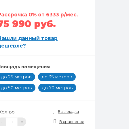
Рассрочка 0% от 6333 р/мес.
75 990 руб.
Нашли данный товар
дешевле?
Площадь помещения
до 25 метров
до 35 метров
до 50 метров
до 70 метров
В закладки
Кол-во:
В сравнение
-
+