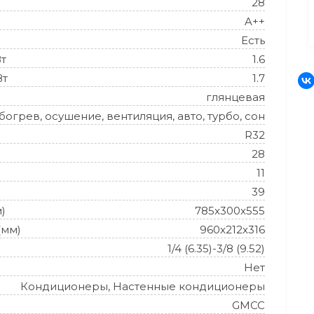
28
A++
Есть
Вт
1.6
Вт
1.7
глянцевая
огрев, осушение, вентиляция, авто, турбо, сон
R32
28
11
39
)
785x300x555
(мм)
960x212x316
1/4 (6.35)-3/8 (9.52)
Нет
Кондиционеры, Настенные кондиционеры
GMCC