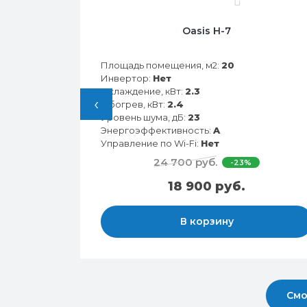
0
28HN
Oasis H-7
Площадь помещения, м2:
20
Инвертор:
Нет
Охлаждение, кВт:
2.3
‹
Обогрев, кВт:
2.4
Уровень шума, дБ:
23
Энергоэффективность:
A
Управление по Wi-Fi:
Нет
24 700 руб.
-23%
18 900 руб.
В корзину
Смо