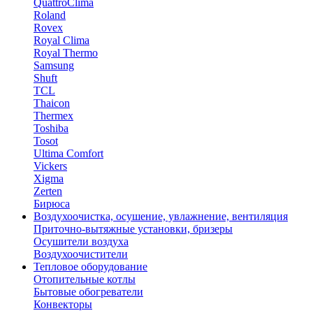
QuattroClima
Roland
Rovex
Royal Clima
Royal Thermo
Samsung
Shuft
TCL
Thaicon
Thermex
Toshiba
Tosot
Ultima Comfort
Vickers
Xigma
Zerten
Бирюса
Воздухоочистка, осушение, увлажнение, вентиляция
Приточно-вытяжные установки, бризеры
Осушители воздуха
Воздухоочистители
Тепловое оборудование
Отопительные котлы
Бытовые обогреватели
Конвекторы