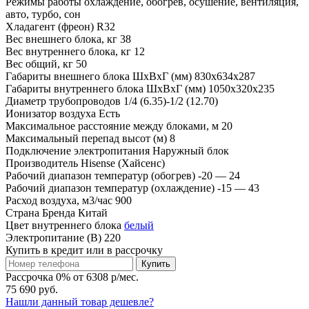
Режимы работы
охлаждение, обогрев, осушение, вентиляция,
авто, турбо, сон
Хладагент (фреон)
R32
Вес внешнего блока, кг
38
Вес внутреннего блока, кг
12
Вес общий, кг
50
Габариты внешнего блока ШхВхГ (мм)
830x634x287
Габариты внутреннего блока ШхВхГ (мм)
1050x320x235
Диаметр трубопроводов
1/4 (6.35)-1/2 (12.70)
Ионизатор воздуха
Есть
Максимальное расстояние между блоками, м
20
Максимальный перепад высот (м)
8
Подключение электропитания
Наружный блок
Производитель
Hisense (Хайсенс)
Рабочий диапазон температур (обогрев)
-20 — 24
Рабочий диапазон температур (охлаждение)
-15 — 43
Расход воздуха, м3/час
900
Страна Бренда
Китай
Цвет внутреннего блока
белый
Электропитание (В)
220
Купить в кредит или в рассрочку
Купить
Рассрочка 0% от 6308 р/мес.
75 690 руб.
Нашли данный товар дешевле?