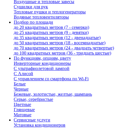
Воздушные и тепловые завесы
Сушилки для рук
Тепловые пушки и теплогенераторы
Водяные тепловентиляторы
Подбор по площади
до 20 квадратных метров (7 - семерки)
до 25 квадратных метров (9 - девятки)
до 35 квадратных метров (12 - двенадцатые)
до 50 квадратных метров (18 - восемнадцатые)
до 70 квадратных метров (24 - двадцать четвертые)
до 100 квадратных метров (36 - тридцать шестые)
По функциям, опциям, цвету
Инверторные кондиционеры
С ультрафиолетовой лампой
С Алисой
С управлением со смартфона по Wi-Fi
Белые
Черные
Бежевые, золотистые, желтые, шампань
Серые, серебристые
Цветные
Глянцевые
Матовые
Сервисные услуги
Установка кондиционеров