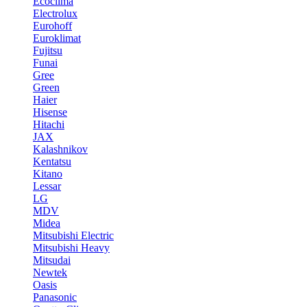
Ecoclima
Electrolux
Eurohoff
Euroklimat
Fujitsu
Funai
Gree
Green
Haier
Hisense
Hitachi
JAX
Kalashnikov
Kentatsu
Kitano
Lessar
LG
MDV
Midea
Mitsubishi Electric
Mitsubishi Heavy
Mitsudai
Newtek
Oasis
Panasonic