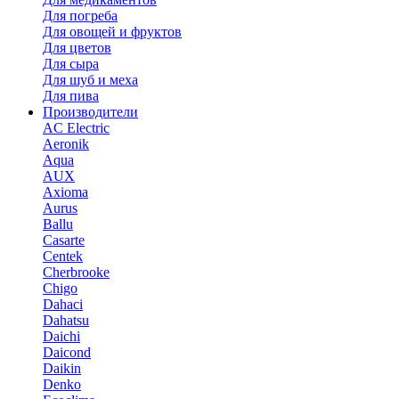
Для погреба
Для овощей и фруктов
Для цветов
Для сыра
Для шуб и меха
Для пива
Производители
AC Electric
Aeronik
Aqua
AUX
Axioma
Aurus
Ballu
Casarte
Centek
Cherbrooke
Chigo
Dahaci
Dahatsu
Daichi
Daicond
Daikin
Denko