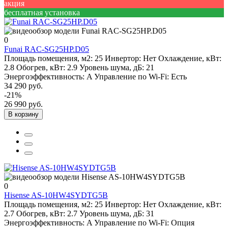
акция
бесплатная установка
0
Funai RAC-SG25HP.D05
Площадь помещения, м2:
25
Инвертор:
Нет
Охлаждение, кВт:
2.8
Обогрев, кВт:
2.9
Уровень шума, дБ:
21
Энергоэффективность:
A
Управление по Wi-Fi:
Есть
34 290 руб.
-21%
26 990 руб.
В корзину
0
Hisense AS-10HW4SYDTG5B
Площадь помещения, м2:
25
Инвертор:
Нет
Охлаждение, кВт:
2.7
Обогрев, кВт:
2.7
Уровень шума, дБ:
31
Энергоэффективность:
A
Управление по Wi-Fi:
Опция