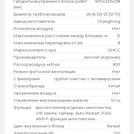
Габариты внутреннего блока ШхВхГ
900x320x218
(мм)
Диаметр трубопроводов
1/4 (6.35)-1/2 (12.70)
Завод-изготовитель
Changhong
Ионизатор воздуха
Нет
Максимальное расстояние между блоками, м
12
Максимальный перепад высот (м)
8
Марка компрессора
GMCC
Производитель
Aeronik (Аэроник)
Расход воздуха, м3/час
850
Режим приточной вентиляции
Нет
С фильтрами
грубой очистки, с антивирусным
Страна Бренда
Китай
Увлажнение воздуха
Нет
Управление вертикальными жалюзи
Есть
Функции
высокотемпературная самоочистка,
УФ-лампа, таймер, Auto Restart, iFeel,
ANTI-F-функция анти плесень
Цвет внутреннего блока
белый
Электропитание (В)
220