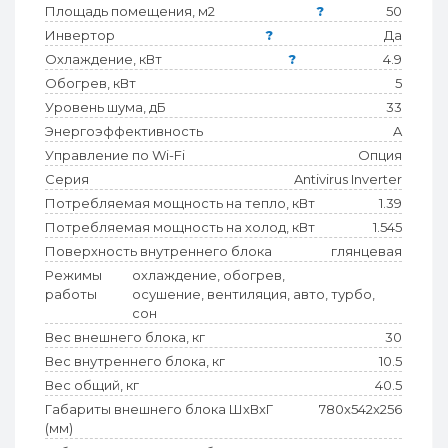
Площадь помещения, м2
?
50
Инвертор
?
Да
Охлаждение, кВт
?
4.9
Обогрев, кВт
5
Уровень шума, дБ
33
Энергоэффективность
A
Управление по Wi-Fi
Опция
Серия
Antivirus Inverter
Потребляемая мощность на тепло, кВт
1.39
Потребляемая мощность на холод, кВт
1.545
Поверхность внутреннего блока
глянцевая
Режимы
охлаждение, обогрев,
работы
осушение, вентиляция, авто, турбо,
сон
Вес внешнего блока, кг
30
Вес внутреннего блока, кг
10.5
Вес общий, кг
40.5
Габариты внешнего блока ШхВхГ
780x542x256
(мм)