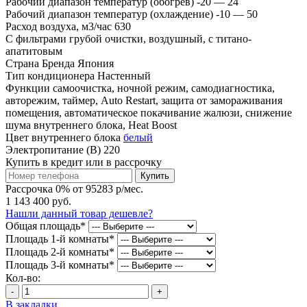
Рабочий диапазон температур (обогрев)
-20 — 24
Рабочий диапазон температур (охлаждение)
-10 — 50
Расход воздуха, м3/час
630
С фильтрами
грубой очистки, воздушный, с титано-
апатитовым
Страна Бренда
Япония
Тип кондиционера
Настенный
Функции
самоочистка, ночной режим, самодиагностика,
авторежим, таймер, Auto Restart, защита от замораживания
помещения, автоматическое покачивание жалюзи, снижение
шума внутреннего блока, Heat Boost
Цвет внутреннего блока
белый
Электропитание (В)
220
Купить в кредит или в рассрочку
Купить
Рассрочка 0% от 95283 р/мес.
1 143 400 руб.
Нашли данный товар дешевле?
Общая площадь
*
Площадь 1-й комнаты
*
Площадь 2-й комнаты
*
Площадь 3-й комнаты
*
Кол-во:
-
+
В закладки