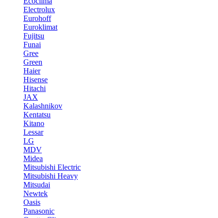
Ecoclima
Electrolux
Eurohoff
Euroklimat
Fujitsu
Funai
Gree
Green
Haier
Hisense
Hitachi
JAX
Kalashnikov
Kentatsu
Kitano
Lessar
LG
MDV
Midea
Mitsubishi Electric
Mitsubishi Heavy
Mitsudai
Newtek
Oasis
Panasonic