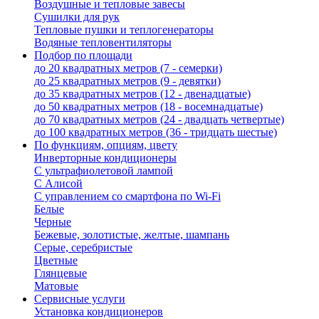
Воздушные и тепловые завесы
Сушилки для рук
Тепловые пушки и теплогенераторы
Водяные тепловентиляторы
Подбор по площади
до 20 квадратных метров (7 - семерки)
до 25 квадратных метров (9 - девятки)
до 35 квадратных метров (12 - двенадцатые)
до 50 квадратных метров (18 - восемнадцатые)
до 70 квадратных метров (24 - двадцать четвертые)
до 100 квадратных метров (36 - тридцать шестые)
По функциям, опциям, цвету
Инверторные кондиционеры
С ультрафиолетовой лампой
С Алисой
С управлением со смартфона по Wi-Fi
Белые
Черные
Бежевые, золотистые, желтые, шампань
Серые, серебристые
Цветные
Глянцевые
Матовые
Сервисные услуги
Установка кондиционеров