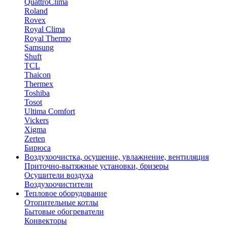
QuattroClima
Roland
Rovex
Royal Clima
Royal Thermo
Samsung
Shuft
TCL
Thaicon
Thermex
Toshiba
Tosot
Ultima Comfort
Vickers
Xigma
Zerten
Бирюса
Воздухоочистка, осушение, увлажнение, вентиляция
Приточно-вытяжные установки, бризеры
Осушители воздуха
Воздухоочистители
Тепловое оборудование
Отопительные котлы
Бытовые обогреватели
Конвекторы