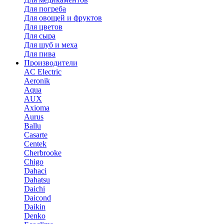
Для погреба
Для овощей и фруктов
Для цветов
Для сыра
Для шуб и меха
Для пива
Производители
AC Electric
Aeronik
Aqua
AUX
Axioma
Aurus
Ballu
Casarte
Centek
Cherbrooke
Chigo
Dahaci
Dahatsu
Daichi
Daicond
Daikin
Denko