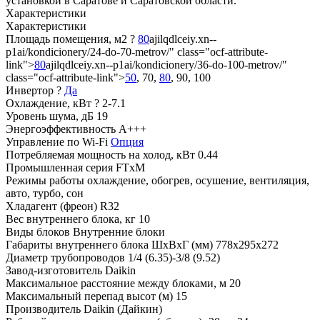
установкой в Саратове и Саратовской области.
Характеристики
Характеристики
Площадь помещения, м2
?
80
ajilqdlceiy.xn--
p1ai/kondicionery/24-do-70-metrov/" class="ocf-attribute-
link">
80
ajilqdlceiy.xn--p1ai/kondicionery/36-do-100-metrov/"
class="ocf-attribute-link">
50
, 70,
80
, 90, 100
Инвертор
?
Да
Охлаждение, кВт
?
2-7.1
Уровень шума, дБ
19
Энергоэффективность
A+++
Управление по Wi-Fi
Опция
Потребляемая мощность на холод, кВт
0.44
Промышленная серия
FTxM
Режимы работы
охлаждение, обогрев, осушение, вентиляция,
авто, турбо, сон
Хладагент (фреон)
R32
Вес внутреннего блока, кг
10
Виды блоков
Внутренние блоки
Габариты внутреннего блока ШхВхГ (мм)
778x295x272
Диаметр трубопроводов
1/4 (6.35)-3/8 (9.52)
Завод-изготовитель
Daikin
Максимальное расстояние между блоками, м
20
Максимальный перепад высот (м)
15
Производитель
Daikin (Дайкин)