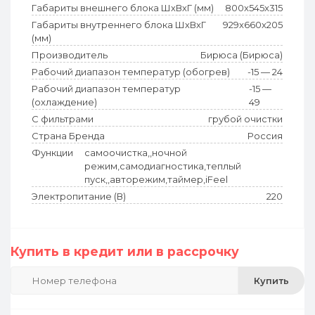
Габариты внешнего блока ШхВхГ (мм)
800x545x315
Габариты внутреннего блока ШхВхГ
929x660x205
(мм)
Производитель
Бирюса (Бирюса)
Рабочий диапазон температур (обогрев)
-15 — 24
Рабочий диапазон температур
-15 —
(охлаждение)
49
С фильтрами
грубой очистки
Страна Бренда
Россия
Функции
самоочистка,,ночной
режим,самодиагностика,теплый
пуск,,авторежим,таймер,iFeel
Электропитание (В)
220
Купить в кредит или в рассрочку
Купить