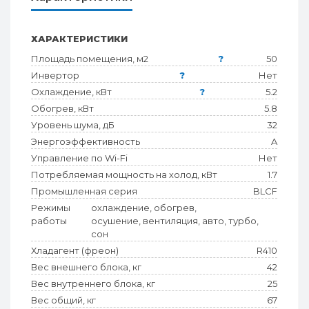
ХАРАКТЕРИСТИКИ
Площадь помещения, м2
?
50
Инвертор
?
Нет
Охлаждение, кВт
?
5.2
Обогрев, кВт
5.8
Уровень шума, дБ
32
Энергоэффективность
A
Управление по Wi-Fi
Нет
Потребляемая мощность на холод, кВт
1.7
Промышленная серия
BLCF
Режимы
охлаждение, обогрев,
работы
осушение, вентиляция, авто, турбо,
сон
Хладагент (фреон)
R410
Вес внешнего блока, кг
42
Вес внутреннего блока, кг
25
Вес общий, кг
67