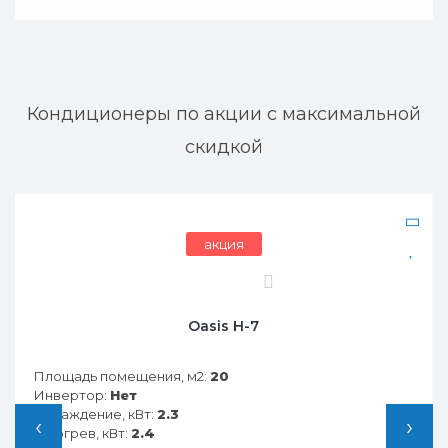
Кондиционеры по акции с максимальной
скидкой
акция
бесплатная установка
0
Funai RAC-SG25HP.D05
Площадь помещения, м2:
25
Инвертор:
Нет
Охлаждение, кВт:
2.8
‹
›
Обогрев, кВт:
2.9