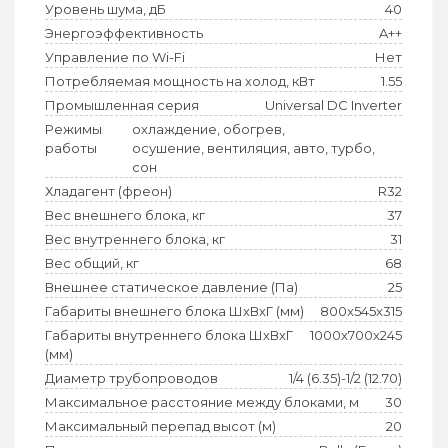
Уровень шума, дБ
40
Энергоэффективность
A++
Управление по Wi-Fi
Нет
Потребляемая мощность на холод, кВт
1.55
Промышленная серия
Universal DC Inverter
Режимы
охлаждение, обогрев,
работы
осушение, вентиляция, авто, турбо,
сон
Хладагент (фреон)
R32
Вес внешнего блока, кг
37
Вес внутреннего блока, кг
31
Вес общий, кг
68
Внешнее статическое давление (Па)
25
Габариты внешнего блока ШхВхГ (мм)
800x545x315
Габариты внутреннего блока ШхВхГ
1000x700x245
(мм)
Диаметр трубопроводов
1/4 (6.35)-1/2 (12.70)
Максимальное расстояние между блоками, м
30
Максимальный перепад высот (м)
20