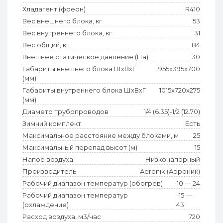
Хладагент (фреон)
R410
Вес внешнего блока, кг
53
Вес внутреннего блока, кг
31
Вес общий, кг
84
Внешнее статическое давление (Па)
30
Габариты внешнего блока ШхВхГ
955x395x700
(мм)
Габариты внутреннего блока ШхВхГ
1015x720x275
(мм)
Диаметр трубопроводов
1/4 (6.35)-1/2 (12.70)
Зимний комплект
Есть
Максимальное расстояние между блоками, м
25
Максимальный перепад высот (м)
15
Напор воздуха
Низконапорный
Производитель
Aeronik (Аэроник)
Рабочий диапазон температур (обогрев)
-10 — 24
Рабочий диапазон температур
-15 —
(охлаждение)
43
Расход воздуха, м3/час
720