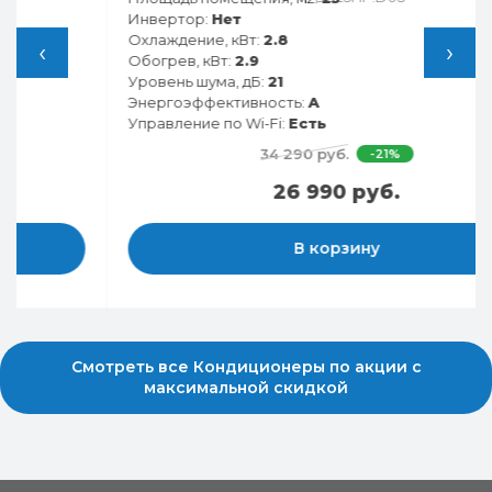
Инвертор:
Нет
Охлаждение, кВт:
2.8
‹
›
Обогрев, кВт:
2.9
Уровень шума, дБ:
21
Энергоэффективность:
A
Управление по Wi-Fi:
Есть
34 290 руб.
-21%
26 990 руб.
В корзину
Смотреть все Кондиционеры по акции с
максимальной скидкой