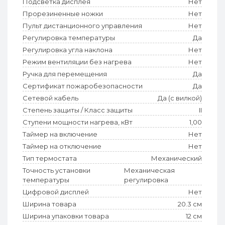
Подсветка дисплея
Нет
Прорезиненные ножки
Нет
Пульт дистанционного управления
Нет
Регулировка температуры
Да
Регулировка угла наклона
Нет
Режим вентиляции без нагрева
Нет
Ручка для перемещения
Да
Сертификат пожаробезопасности
Да
Сетевой кабель
Да (с вилкой)
Степень защиты / Класс защиты
II
Ступени мощности нагрева, кВт
1,00
Таймер на включение
Нет
Таймер на отключение
Нет
Тип термостата
Механический
Точность установки
Механическая
температуры
регулировка
Цифровой дисплей
Нет
Ширина товара
20.3 см
Ширина упаковки товара
12 см