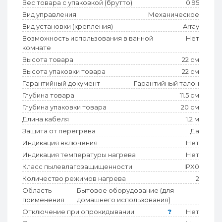
Вес товара с упаковкой (брутто)
0.95
Вид управления
Механическое
Вид установки (крепления)
Array
Возможность использования в ванной
Нет
комнате
Высота товара
22 см
Высота упаковки товара
22 см
Гарантийный документ
Гарантийный талон
Глубина товара
11.5 см
Глубина упаковки товара
20 см
Длина кабеля
1.2 м
Защита от перегрева
Да
Индикация включения
Нет
Индикация температуры нагрева
Нет
Класс пылевлагозащищенности
IPX0
Количество режимов нагрева
2
Область
Бытовое оборудование (для
применения
домашнего использования)
Отключение при опрокидывании
?
Нет