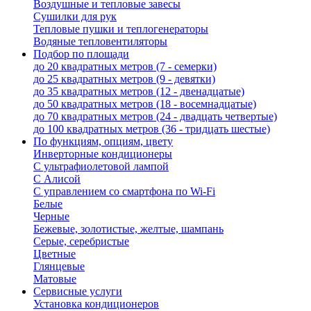
Воздушные и тепловые завесы
Сушилки для рук
Тепловые пушки и теплогенераторы
Водяные тепловентиляторы
Подбор по площади
до 20 квадратных метров (7 - семерки)
до 25 квадратных метров (9 - девятки)
до 35 квадратных метров (12 - двенадцатые)
до 50 квадратных метров (18 - восемнадцатые)
до 70 квадратных метров (24 - двадцать четвертые)
до 100 квадратных метров (36 - тридцать шестые)
По функциям, опциям, цвету
Инверторные кондиционеры
С ультрафиолетовой лампой
С Алисой
С управлением со смартфона по Wi-Fi
Белые
Черные
Бежевые, золотистые, желтые, шампань
Серые, серебристые
Цветные
Глянцевые
Матовые
Сервисные услуги
Установка кондиционеров