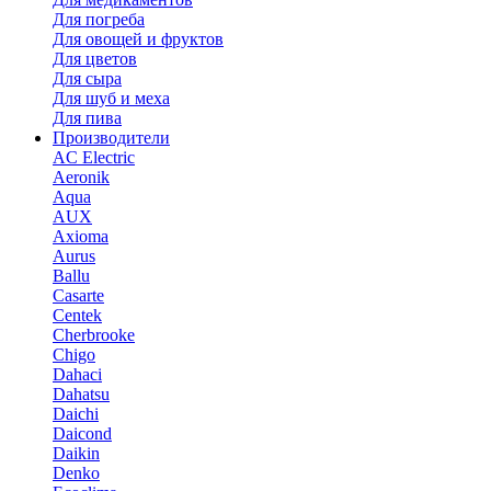
Для погреба
Для овощей и фруктов
Для цветов
Для сыра
Для шуб и меха
Для пива
Производители
AC Electric
Aeronik
Aqua
AUX
Axioma
Aurus
Ballu
Casarte
Centek
Cherbrooke
Chigo
Dahaci
Dahatsu
Daichi
Daicond
Daikin
Denko