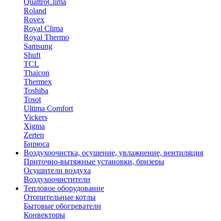
QuattroClima
Roland
Rovex
Royal Clima
Royal Thermo
Samsung
Shuft
TCL
Thaicon
Thermex
Toshiba
Tosot
Ultima Comfort
Vickers
Xigma
Zerten
Бирюса
Воздухоочистка, осушение, увлажнение, вентиляция
Приточно-вытяжные установки, бризеры
Осушители воздуха
Воздухоочистители
Тепловое оборудование
Отопительные котлы
Бытовые обогреватели
Конвекторы