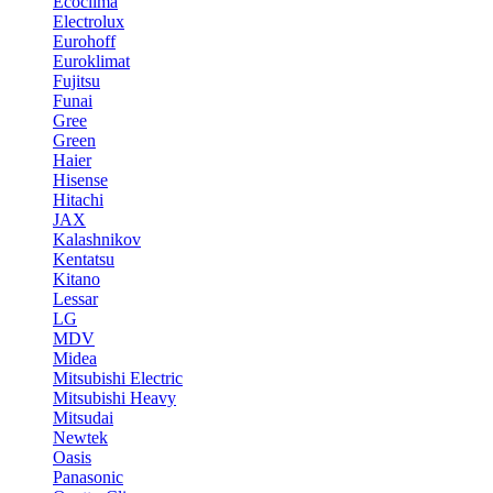
Ecoclima
Electrolux
Eurohoff
Euroklimat
Fujitsu
Funai
Gree
Green
Haier
Hisense
Hitachi
JAX
Kalashnikov
Kentatsu
Kitano
Lessar
LG
MDV
Midea
Mitsubishi Electric
Mitsubishi Heavy
Mitsudai
Newtek
Oasis
Panasonic