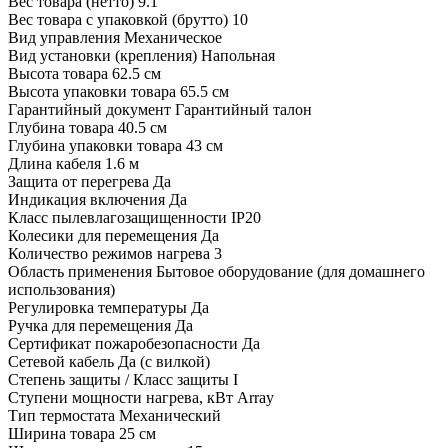
Вес товара (нетто)
9.1
Вес товара с упаковкой (брутто)
10
Вид управления
Механическое
Вид установки (крепления)
Напольная
Высота товара
62.5 см
Высота упаковки товара
65.5 см
Гарантийный документ
Гарантийный талон
Глубина товара
40.5 см
Глубина упаковки товара
43 см
Длина кабеля
1.6 м
Защита от перегрева
Да
Индикация включения
Да
Класс пылевлагозащищенности
IP20
Колесики для перемещения
Да
Количество режимов нагрева
3
Область применения
Бытовое оборудование (для домашнего
использования)
Регулировка температуры
Да
Ручка для перемещения
Да
Сертификат пожаробезопасности
Да
Сетевой кабель
Да (с вилкой)
Степень защиты / Класс защиты
I
Ступени мощности нагрева, кВт
Array
Тип термостата
Механический
Ширина товара
25 см