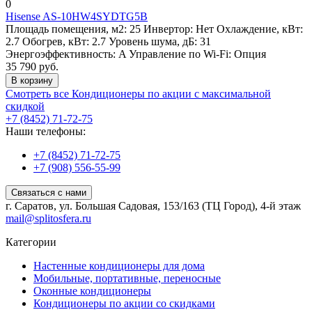
0
Hisense AS-10HW4SYDTG5B
Площадь помещения, м2:
25
Инвертор:
Нет
Охлаждение, кВт:
2.7
Обогрев, кВт:
2.7
Уровень шума, дБ:
31
Энергоэффективность:
A
Управление по Wi-Fi:
Опция
35 790 руб.
В корзину
Смотреть все Кондиционеры по акции с максимальной
скидкой
+7 (8452) 71-72-75
Наши телефоны:
+7 (8452) 71-72-75
+7 (908) 556-55-99
Связаться с нами
г. Саратов, ул. Большая Садовая, 153/163 (ТЦ Город), 4-й этаж
mail@splitosfera.ru
Категории
Настенные кондиционеры для дома
Мобильные, портативные, переносные
Оконные кондиционеры
Кондиционеры по акции со скидками