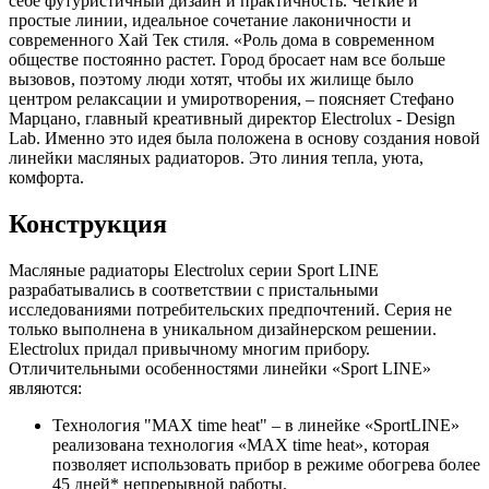
себе футуристичный дизайн и практичность. Четкие и
простые линии, идеальное сочетание лаконичности и
современного Хай Тек стиля. «Роль дома в современном
обществе постоянно растет. Город бросает нам все больше
вызовов, поэтому люди хотят, чтобы их жилище было
центром релаксации и умиротворения, – поясняет Стефано
Марцано, главный креативный директор Electrolux - Design
Lab. Именно это идея была положена в основу создания новой
линейки масляных радиаторов. Это линия тепла, уюта,
комфорта.
Конструкция
Масляные радиаторы Electrolux серии Sport LINE
разрабатывались в соответствии с пристальными
исследованиями потребительских предпочтений. Серия не
только выполнена в уникальном дизайнерском решении.
Electrolux придал привычному многим прибору.
Отличительными особенностями линейки «Sport LINE»
являются:
Технология "MAX time heat" – в линейке «SportLINE»
реализована технология «MAX time heat», которая
позволяет использовать прибор в режиме обогрева более
45 дней* непрерывной работы.