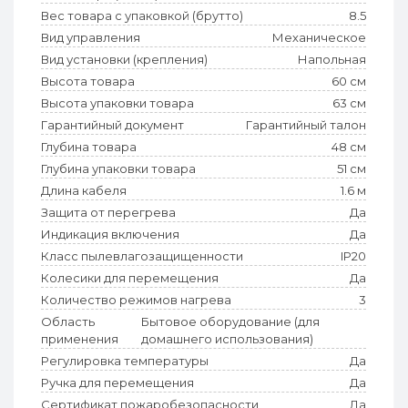
Вес товара с упаковкой (брутто)
8.5
Вид управления
Механическое
Вид установки (крепления)
Напольная
Высота товара
60 см
Высота упаковки товара
63 см
Гарантийный документ
Гарантийный талон
Глубина товара
48 см
Глубина упаковки товара
51 см
Длина кабеля
1.6 м
Защита от перегрева
Да
Индикация включения
Да
Класс пылевлагозащищенности
IP20
Колесики для перемещения
Да
Количество режимов нагрева
3
Область
Бытовое оборудование (для
применения
домашнего использования)
Регулировка температуры
Да
Ручка для перемещения
Да
Сертификат пожаробезопасности
Да