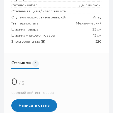
Сетевой кабель
Да (с вилкой)
Степень защиты / Класс защиты
I
Ступени мощности нагрева, кВт
Array
Тип термостата
Механический
Ширина товара
25 см
Ширина упаковки товара
15 см
Электропитание (В)
220
Отзывов
0
0
/ 5
средний рейтинг товара
Написать отзыв