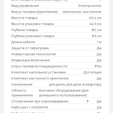
Вид управления
Электронное
Вид установки (крепления)
напольное, настенное
Высота товара
40.4 см
Высота упаковки товара
44.5 см
Глубина товара
80 см
Глубина упаковки товара
83 см
Длина кабеля
1 м
Защита от перегрева
Да
Инверторная технология
Да
Индикация включения
Да
Класс пылевлагозащищенности
IP24
Комплект напольной установки
Доп.опция
Комплект настенного крепления
Да
Назначение
для дома, для дачи, в квартиру
Область
Бытовое оборудование (для
применения
домашнего использования)
Отключение при опрокидывании
?
Да
Работает с HOMMYN
Да