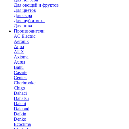
Для овощей и фруктов
Для цветов
Для сыра
Для шуб и меха
Для пива
Производители
AC Electric
Aeronik
Aqua
AUX
Axioma
Aurus
Ballu
Casarte
Centek
Cherbrooke
Chigo
Dahaci
Dahatsu
Daichi
Daicond
Daikin
Denko
Ecoclima