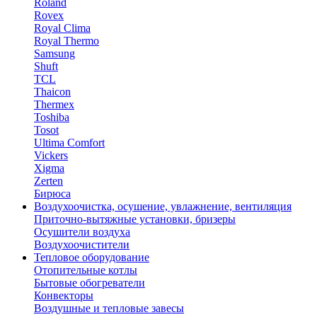
Roland
Rovex
Royal Clima
Royal Thermo
Samsung
Shuft
TCL
Thaicon
Thermex
Toshiba
Tosot
Ultima Comfort
Vickers
Xigma
Zerten
Бирюса
Воздухоочистка, осушение, увлажнение, вентиляция
Приточно-вытяжные установки, бризеры
Осушители воздуха
Воздухоочистители
Тепловое оборудование
Отопительные котлы
Бытовые обогреватели
Конвекторы
Воздушные и тепловые завесы