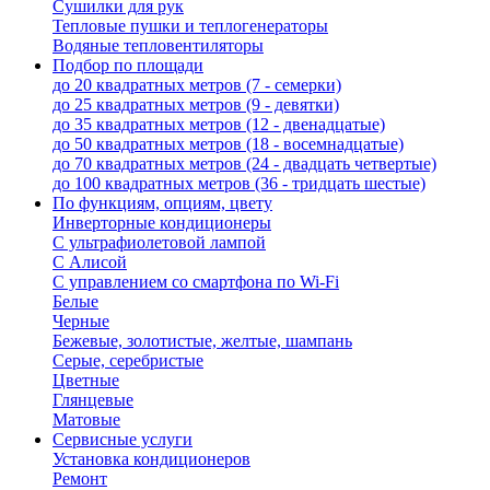
Сушилки для рук
Тепловые пушки и теплогенераторы
Водяные тепловентиляторы
Подбор по площади
до 20 квадратных метров (7 - семерки)
до 25 квадратных метров (9 - девятки)
до 35 квадратных метров (12 - двенадцатые)
до 50 квадратных метров (18 - восемнадцатые)
до 70 квадратных метров (24 - двадцать четвертые)
до 100 квадратных метров (36 - тридцать шестые)
По функциям, опциям, цвету
Инверторные кондиционеры
С ультрафиолетовой лампой
С Алисой
С управлением со смартфона по Wi-Fi
Белые
Черные
Бежевые, золотистые, желтые, шампань
Серые, серебристые
Цветные
Глянцевые
Матовые
Сервисные услуги
Установка кондиционеров
Ремонт