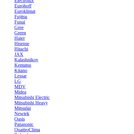
Electrolux
Eurohoff
Euroklimat
Fujitsu
Funai
Gree
Green
Haier
Hisense
Hitachi
JAX
Kalashnikov
Kentatsu
Kitano
Lessar
LG
MDV
Midea
Mitsubishi Electric
Mitsubishi Heavy
Mitsudai
Newtek
Oasis
Panasonic
QuattroClima