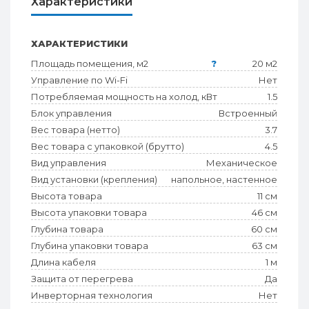
Характеристики
ХАРАКТЕРИСТИКИ
Площадь помещения, м2
?
20 м2
Управление по Wi-Fi
Нет
Потребляемая мощность на холод, кВт
1.5
Блок управления
Встроенный
Вес товара (нетто)
3.7
Вес товара с упаковкой (брутто)
4.5
Вид управления
Механическое
Вид установки (крепления)
напольное, настенное
Высота товара
11 см
Высота упаковки товара
46 см
Глубина товара
60 см
Глубина упаковки товара
63 см
Длина кабеля
1 м
Защита от перегрева
Да
Инверторная технология
Нет