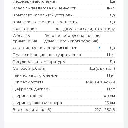
Индикация включения
Да
Класс пылевлагозащищенности
IP24
Комплект напольной установки
Да
Комплект настенного крепления
Да
Назначение
для дома, для дачи, в квартиру
Область
Бытовое оборудование (для
применения
домашнего использования)
Отключение при опрокидывании
?
Да
Пульт дистанционного управления
Нет
Регулировка температуры
Да
Сетевой кабель
Да (с вилкой)
Таймер на отключение
Нет
Тип термостата
Механический
Цифровой дисплей
Нет
Ширина товара
40 см
Ширина упаковки товара
13 см
Электропитание (В)
220 - 230 В