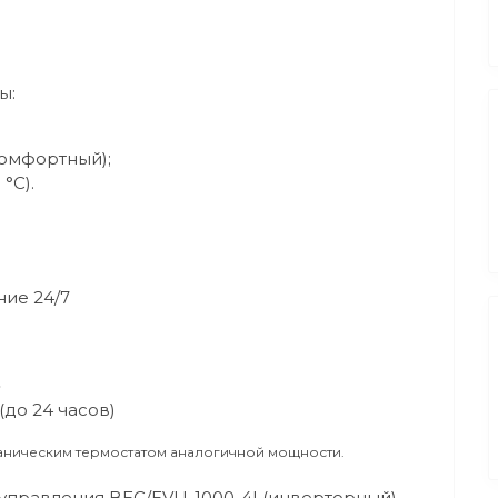
ы:
Комфортный);
°C).
ие 24/7
»
до 24 часов)
аническим термостатом аналогичной мощности.
м управления BEC/EVU-1000-4I (инверторный)