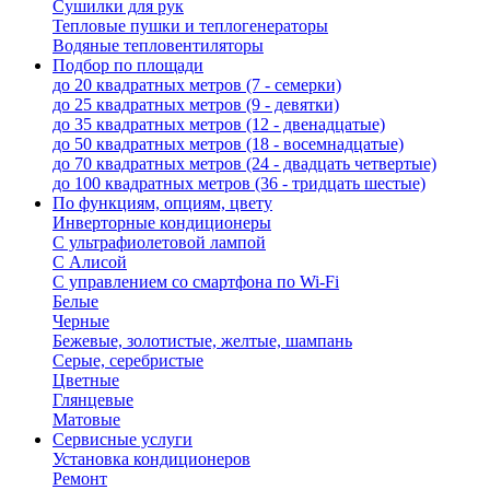
Сушилки для рук
Тепловые пушки и теплогенераторы
Водяные тепловентиляторы
Подбор по площади
до 20 квадратных метров (7 - семерки)
до 25 квадратных метров (9 - девятки)
до 35 квадратных метров (12 - двенадцатые)
до 50 квадратных метров (18 - восемнадцатые)
до 70 квадратных метров (24 - двадцать четвертые)
до 100 квадратных метров (36 - тридцать шестые)
По функциям, опциям, цвету
Инверторные кондиционеры
С ультрафиолетовой лампой
С Алисой
С управлением со смартфона по Wi-Fi
Белые
Черные
Бежевые, золотистые, желтые, шампань
Серые, серебристые
Цветные
Глянцевые
Матовые
Сервисные услуги
Установка кондиционеров
Ремонт