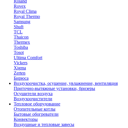
Roland
Rovex
Royal Clima
Royal Thermo
Samsung
Shuft
TCL
Thaicon
Thermex
Toshiba
Tosot
Ultima Comfort
Vickers
Xigma
Zerten
Бирюса
Воздухоочистка, осушение, увлажнение, вентиляция
Приточно-вытяжные установки, бризеры
Осушители воздуха
Воздухоочистители
Тепловое оборудование
Отопительные котлы
Бытовые обогреватели
Конвекторы
Воздушные и тепловые завесы