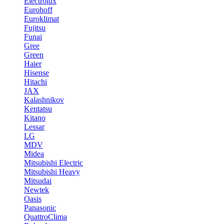
Electrolux
Eurohoff
Euroklimat
Fujitsu
Funai
Gree
Green
Haier
Hisense
Hitachi
JAX
Kalashnikov
Kentatsu
Kitano
Lessar
LG
MDV
Midea
Mitsubishi Electric
Mitsubishi Heavy
Mitsudai
Newtek
Oasis
Panasonic
QuattroClima