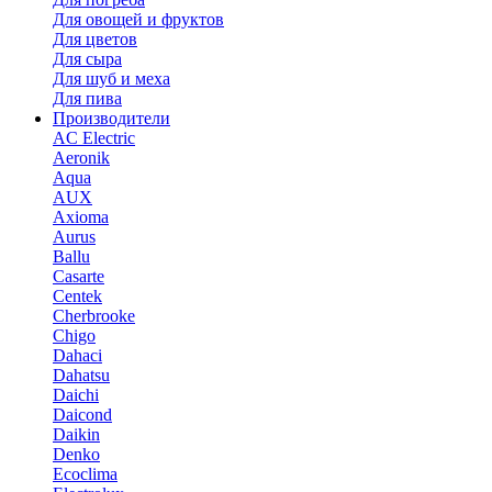
Для овощей и фруктов
Для цветов
Для сыра
Для шуб и меха
Для пива
Производители
AC Electric
Aeronik
Aqua
AUX
Axioma
Aurus
Ballu
Casarte
Centek
Cherbrooke
Chigo
Dahaci
Dahatsu
Daichi
Daicond
Daikin
Denko
Ecoclima