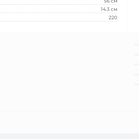
56 см
14.3 см
220