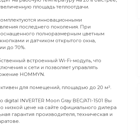
увеличенную площадь теплоотдачи.
 комплектуются инновационными
ления последнего поколения. При
, оснащенного полноразмерным цветным
нопками и датчиком открытого окна,
ии до 70%.
ственный встроенный Wi-Fi-модуль, что
лючения к сети и позволяет управлять
ложение HOMMYN.
ективен для помещений, площадью до 20 м².
 digital INVERTER Moon Gray BEC/ATI-1501 Вы
по низкой цене на сайте официального дилера
ная гарантия производителя, техническая и
аратове.