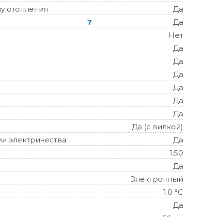
у отопления
Да
?
Да
Нет
Да
Да
Да
Да
Да
Да
Да (с вилкой)
ии электричества
Да
1,50
Да
Электронный
1.0 °С
Да