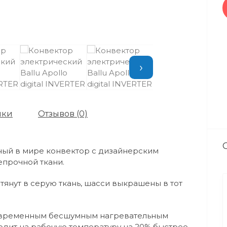
›
ики
Отзывов (0)
нный в мире конвектор с дизайнерским
епрочной ткани.
тянут в серую ткань, шасси выкрашены в тот
овременным бесшумным нагревательным
дит на рабочую температуру на 20% быстрее,