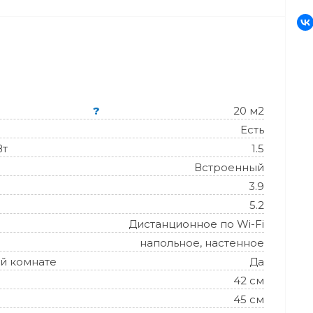
?
20 м2
Есть
Вт
1.5
Встроенный
3.9
5.2
Дистанционное по Wi-Fi
напольное, настенное
й комнате
Да
42 см
45 см