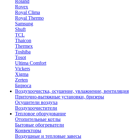
Roland
Rovex
Royal Clima
Royal Thermo
Samsung
Shuft
TCL
Thaicon
Thermex
Toshiba
Tosot
Ultima Comfort
Vickers
Xigma
Zerten
Бирюса
Воздухоочистка, осушение, увлажнение, вентиляция
Приточно-вытяжные установки, бризеры
Осушители воздуха
Воздухоочистители
Тепловое оборудование
Отопительные котлы
Бытовые обогреватели
Конвекторы
Воздушные и тепловые завесы