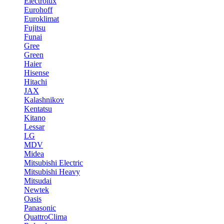
Electrolux
Eurohoff
Euroklimat
Fujitsu
Funai
Gree
Green
Haier
Hisense
Hitachi
JAX
Kalashnikov
Kentatsu
Kitano
Lessar
LG
MDV
Midea
Mitsubishi Electric
Mitsubishi Heavy
Mitsudai
Newtek
Oasis
Panasonic
QuattroClima