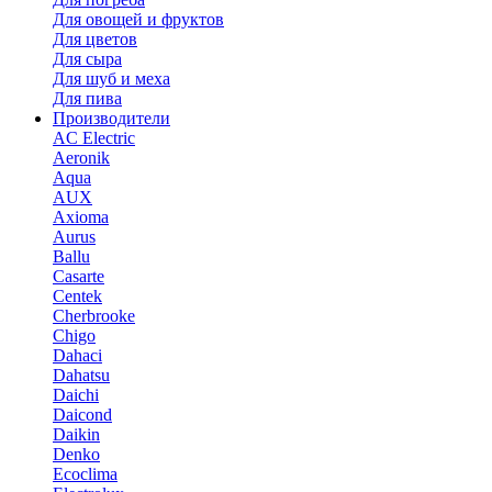
Для овощей и фруктов
Для цветов
Для сыра
Для шуб и меха
Для пива
Производители
AC Electric
Aeronik
Aqua
AUX
Axioma
Aurus
Ballu
Casarte
Centek
Cherbrooke
Chigo
Dahaci
Dahatsu
Daichi
Daicond
Daikin
Denko
Ecoclima