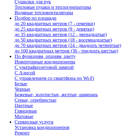
Сушилки для рук
Тепловые пушки и теплогенераторы
Водяные тепловентиляторы
Подбор по площади
до 20 квадратных метров (7 - семерки)
до 25 квадратных метров (9 - девятки)
до 35 квадратных метров (12 - двенадцатые)
до 50 квадратных метров (18 - восемнадцатые)
до 70 квадратных метров (24 - двадцать четвертые)
до 100 квадратных метров (36 - тридцать шестые)
По функциям, опциям, цвету
Инверторные кондиционеры
С ультрафиолетовой лампой
С Алисой
С управлением со смартфона по Wi-Fi
Белые
Черные
Бежевые, золотистые, желтые, шампань
Серые, серебристые
Цветные
Глянцевые
Матовые
Сервисные услуги
Установка кондиционеров
Ремонт