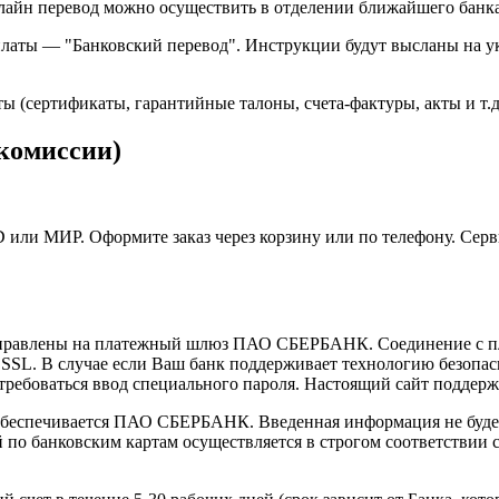
айн перевод можно осуществить в отделении ближайшего банка
платы — "Банковский перевод". Инструкции будут высланы на ук
(сертификаты, гарантийные талоны, счета-фактуры, акты и т.д.
 комиссии)
и МИР. Оформите заказ через корзину или по телефону. Серви
направлены на платежный шлюз ПАО СБЕРБАНК. Соединение с п
L. В случае если Ваш банк поддерживает технологию безопасно
отребоваться ввод специального пароля. Настоящий сайт поддер
еспечивается ПАО СБЕРБАНК. Введенная информация не будет 
о банковским картам осуществляется в строгом соответствии с 