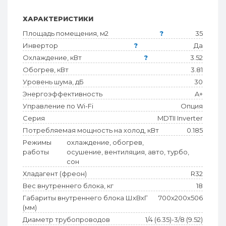
ХАРАКТЕРИСТИКИ
Площадь помещения, м2
?
35
Инвертор
?
Да
Охлаждение, кВт
?
3.52
Обогрев, кВт
3.81
Уровень шума, дБ
30
Энергоэффективность
A+
Управление по Wi-Fi
Опция
Серия
MDTII Inverter
Потребляемая мощность на холод, кВт
0.185
Режимы
охлаждение, обогрев,
работы
осушение, вентиляция, авто, турбо,
сон
Хладагент (фреон)
R32
Вес внутреннего блока, кг
18
Габариты внутреннего блока ШхВхГ
700x200x506
(мм)
Диаметр трубопроводов
1/4 (6.35)-3/8 (9.52)