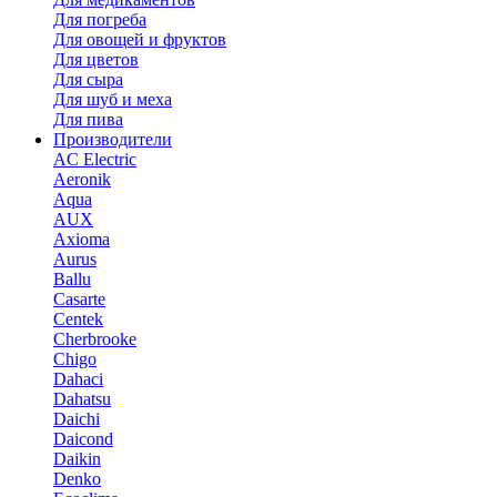
Для погреба
Для овощей и фруктов
Для цветов
Для сыра
Для шуб и меха
Для пива
Производители
AC Electric
Aeronik
Aqua
AUX
Axioma
Aurus
Ballu
Casarte
Centek
Cherbrooke
Chigo
Dahaci
Dahatsu
Daichi
Daicond
Daikin
Denko