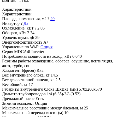
монтаж - 1 год.
Характеристики
Характеристики
Площадь помещения, м2
?
20
Инвертор
?
Да
Охлаждение, кВт
?
2.05
Обогрев, кВт
2.34
Уровень шума, дБ
29
Энергоэффективность
A++
Управление по Wi-Fi
Опция
Серия
MDCA4I Inverter
Потребляемая мощность на холод, кВт
0.040
Режимы работы
охлаждение, обогрев, осушение, вентиляция,
авто, турбо, сон
Хладагент (фреон)
R32
Вес внутреннего блока, кг
14.5
Вес декоративной панели, кг
2.5
Вес общий, кг
17
Габариты внутреннего блока ШхВхГ (мм)
570x260x570
Диаметр трубопроводов
1/4 (6.35)-3/8 (9.52)
Дренажный насос
Есть
Зимний комплект
Опция
Максимальное расстояние между блоками, м
25
Максимальный перепад высот (м)
10