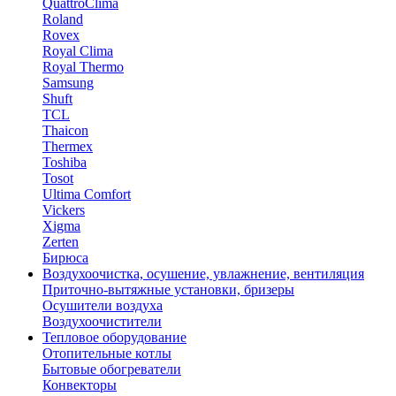
QuattroClima
Roland
Rovex
Royal Clima
Royal Thermo
Samsung
Shuft
TCL
Thaicon
Thermex
Toshiba
Tosot
Ultima Comfort
Vickers
Xigma
Zerten
Бирюса
Воздухоочистка, осушение, увлажнение, вентиляция
Приточно-вытяжные установки, бризеры
Осушители воздуха
Воздухоочистители
Тепловое оборудование
Отопительные котлы
Бытовые обогреватели
Конвекторы