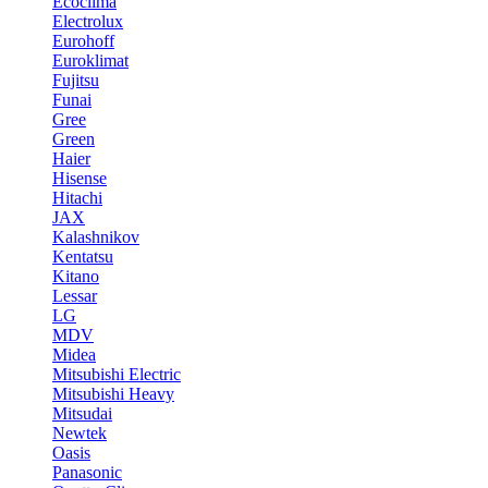
Ecoclima
Electrolux
Eurohoff
Euroklimat
Fujitsu
Funai
Gree
Green
Haier
Hisense
Hitachi
JAX
Kalashnikov
Kentatsu
Kitano
Lessar
LG
MDV
Midea
Mitsubishi Electric
Mitsubishi Heavy
Mitsudai
Newtek
Oasis
Panasonic