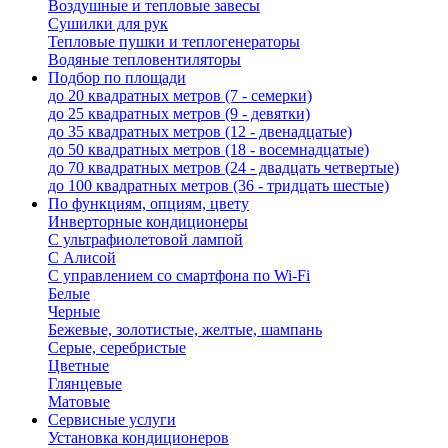
Воздушные и тепловые завесы
Сушилки для рук
Тепловые пушки и теплогенераторы
Водяные тепловентиляторы
Подбор по площади
до 20 квадратных метров (7 - семерки)
до 25 квадратных метров (9 - девятки)
до 35 квадратных метров (12 - двенадцатые)
до 50 квадратных метров (18 - восемнадцатые)
до 70 квадратных метров (24 - двадцать четвертые)
до 100 квадратных метров (36 - тридцать шестые)
По функциям, опциям, цвету
Инверторные кондиционеры
С ультрафиолетовой лампой
С Алисой
С управлением со смартфона по Wi-Fi
Белые
Черные
Бежевые, золотистые, желтые, шампань
Серые, серебристые
Цветные
Глянцевые
Матовые
Сервисные услуги
Установка кондиционеров