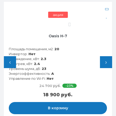
акция
бесплатная установка
0
Funai RAC-SG25HP.D05
Площадь помещения, м2:
25
Инвертор:
Нет
Охлаждение, кВт:
2.8
‹
›
Обогрев, кВт:
2.9
Уровень шума, дБ:
21
Энергоэффективность:
A
Управление по Wi-Fi:
Есть
34 290 руб.
-21%
26 990 руб.
В корзину