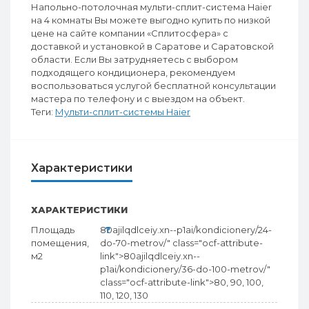
Напольно-потолочная мульти-сплит-система Haier
на 4 комнаты Вы можете выгодно купить по низкой
цене на сайте компании «Сплитосфера» с
доставкой и установкой в Саратове и Саратовской
области. Если Вы затрудняетесь с выбором
подходящего кондиционера, рекомендуем
воспользоваться услугой бесплатной консультации
мастера по телефону и с выездом на объект.
Теги:
Мульти-сплит-системы Haier
Характеристики
ХАРАКТЕРИСТИКИ
Площадь
80
?
ajilqdlceiy.xn--p1ai/kondicionery/24-
помещения,
do-70-metrov/" class="ocf-attribute-
м2
link">
80
ajilqdlceiy.xn--
p1ai/kondicionery/36-do-100-metrov/"
class="ocf-attribute-link">
80
, 90, 100,
110, 120, 130