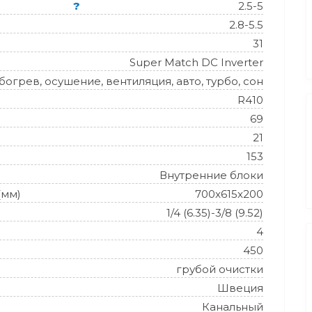
?
2.5-5
2.8-5.5
31
Super Match DC Inverter
огрев, осушение, вентиляция, авто, турбо, сон
R410
69
21
153
Внутренние блоки
(мм)
700x615x200
1/4 (6.35)-3/8 (9.52)
4
450
грубой очистки
Швеция
Канальный