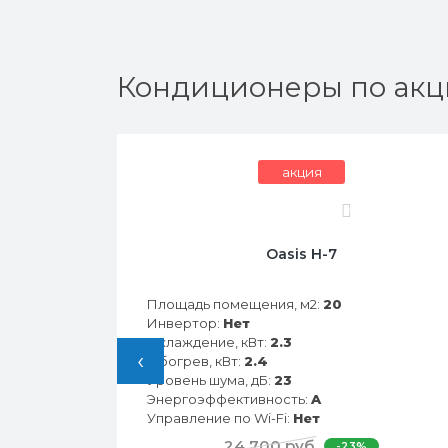
Кондиционеры по акц
акция
0
28HN
Oasis H-7
Площадь помещения, м2:
20
Инвертор:
Нет
Охлаждение, кВт:
2.3
‹
Обогрев, кВт:
2.4
Уровень шума, дБ:
23
Энергоэффективность:
A
Управление по Wi-Fi:
Нет
24 700 руб.
-23%