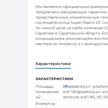
Мы являемся официальным дилером к
предлагаем официальную гарантию о
представленную климатическую техни
системаElectrolux Super Match DC In
по низкой цене на сайте компании «
Саратове и Саратовской области. Е
кондиционера, рекомендуем восполь
мастера по телефону и с выездом на 
Характеристики
ХАРАКТЕРИСТИКИ
Площадь
80
?
ajilqdlceiy.xn--p1ai/k
помещения,
link">
80
ajilqdlceiy.xn--p
м2
attribute-link">
80
, 90, 10
Инвертор