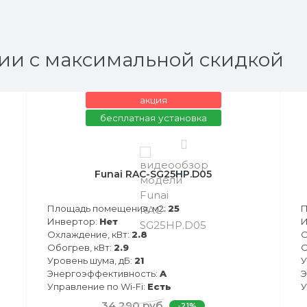
ии с максимальной скидкой
акция
бесплатная установка
0
Funai RAC-SG25HP.D05
Площадь помещения, м2:
25
П
Инвертор:
Нет
И
Охлаждение, кВт:
2.8
О
Обогрев, кВт:
2.9
О
Уровень шума, дБ:
21
У
Энергоэффективность:
A
Э
Управление по Wi-Fi:
Есть
У
34 290 руб.
-21%