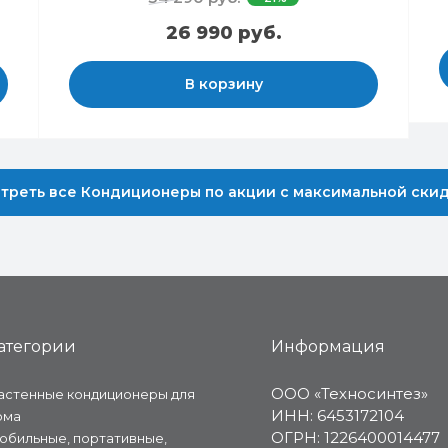
26 990 руб.
В корзину
треть все Кондиционеры по акции с максимальной ски
атегории
Информация
ООО «Техносинтез»
астенные кондиционеры для
ИНН: 6453172104
ома
ОГРН: 1226400014477
обильные, портативные,