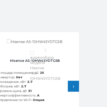
0
Hisense AS-10HW4SYDTG5B
лощадь помещения, м2:
25
нвертор:
Нет
хлаждение, кВт:
2.7
›
богрев, кВт:
2.7
ровень шума, дБ:
31
нергоэффективность:
A
правление по Wi-Fi:
Опция