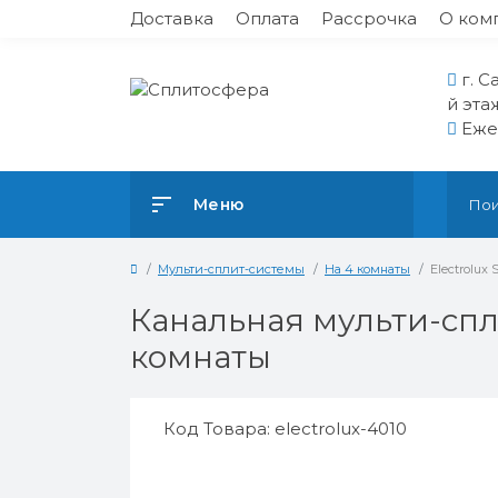
Доставка
Оплата
Рассрочка
О ком
г. С
й эта
Ежед
Меню
Мульти-сплит-системы
На 4 комнаты
Electrolux
Канальная мульти-спли
комнаты
Код Товара: electrolux-4010