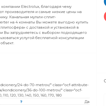
омпании Electrolux, благодаря чему
т производителя и самые низкие цены на
ку. Канальная мульти-сплит-
verter на 4 комнаты Вы можете выгодно купить
Сплитосфера» с доставкой и установкой в
сли Вы затрудняетесь с выбором подходящего
зоваться услугой бесплатной консультации
объект.
ondicionery/24-do-70-metrov/" class="ocf-attribute-
1ai/kondicionery/36-do-100-metrov/" class="ocf-
0, 110, 120, 130, 140, 150, 160, 170, 1
80
?
Да