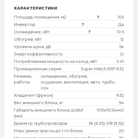
ХАРАКТЕРИСТИКИ
Площадь помещения, м2
?
105
Инвертор
?
Да
Охлаждение, кВт
?
10.5
Обогрев, кВт
12
Уровень шума, дБ
54
Энергоэффективность
D
Потребляемая мощность на холод, кВт
3.01
Промышленная серия
Super Match ERP R32
Режимы
охлаждение, обогрев,
работы
осушение, вентиляция, авто, турбо,
сон
Хладагент (фреон)
R32
Вес внешнего блока, кг
94
Габариты внешнего блока ШхВхГ
1015x1103x440
(мм)
Диаметр трубопроводов
1/4 (6.35)-3/8 (9,52)
Макс длина трассы до 1-го блока
20