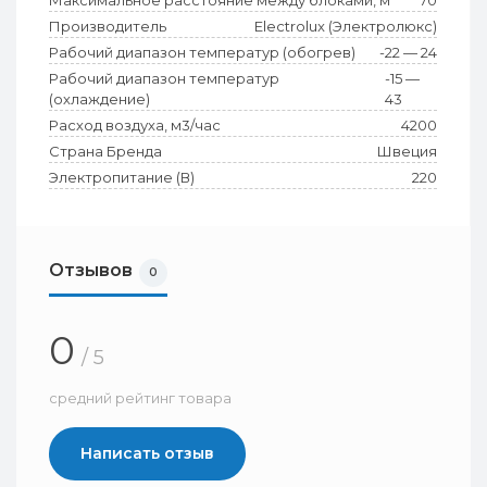
Максимальное расстояние между блоками, м
70
Производитель
Electrolux (Электролюкс)
Рабочий диапазон температур (обогрев)
-22 — 24
Рабочий диапазон температур
-15 —
(охлаждение)
43
Расход воздуха, м3/час
4200
Страна Бренда
Швеция
Электропитание (В)
220
Отзывов
0
0
/ 5
средний рейтинг товара
Написать отзыв