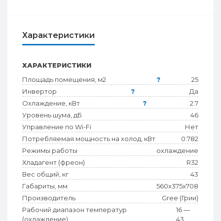
Характеристики
ХАРАКТЕРИСТИКИ
Площадь помещения, м2
?
25
Инвертор
?
Да
Охлаждение, кВт
?
2.7
Уровень шума, дБ
46
Управление по Wi-Fi
Нет
Потребляемая мощность на холод, кВт
0.782
Режимы работы
охлаждение
Хладагент (фреон)
R32
Вес общий, кг
43
Габариты, мм
560x375x708
Производитель
Gree (Грии)
Рабочий диапазон температур
16 —
(охлаждение)
43