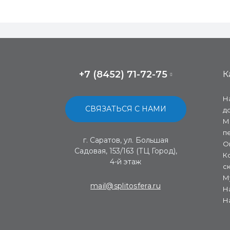
+7 (8452) 71-72-75
К
Н
СВЯЗАТЬСЯ С НАМИ
д
М
п
г. Саратов, ул. Большая
О
Садовая, 153/163 (ТЦ Город),
К
4-й этаж
с
М
mail@splitosfera.ru
Н
Н