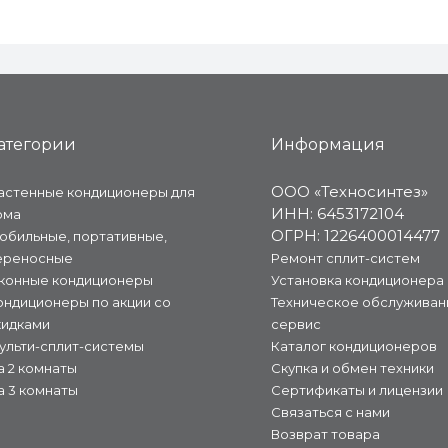
атегории
Информация
ООО «Техносинтез»
астенные кондиционеры для
ИНН: 6453172104
ома
ОГРН: 1226400014477
обильные, портативные,
ереносные
Ремонт сплит-систем
конные кондиционеры
Установка кондиционера
ондиционеры по акции со
Техническое обслуживан
кидками
сервис
ульти-сплит-системы
Каталог кондиционеров
а 2 комнаты
Скупка и обмен техники
а 3 комнаты
Сертификаты и лицензии
Связаться с нами
Возврат товара