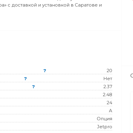
а» с доставкой и установкой в Саратове и
?
20
?
Нет
?
2.37
2.48
24
A
Опция
Jetpro