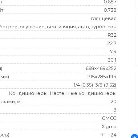
Вт
0.687
Вт
0.738
глянцевая
огрев, осушение, вентиляция, авто, турбо, сон
R32
22.7
7.4
30.1
)
668x469x252
(мм)
715x285x194
1/4 (6.35)-3/8 (9.52)
Кондиционеры, Настенные кондиционеры
оками, м
20
8
GMCC
Xigma
рев)
-7 — 24