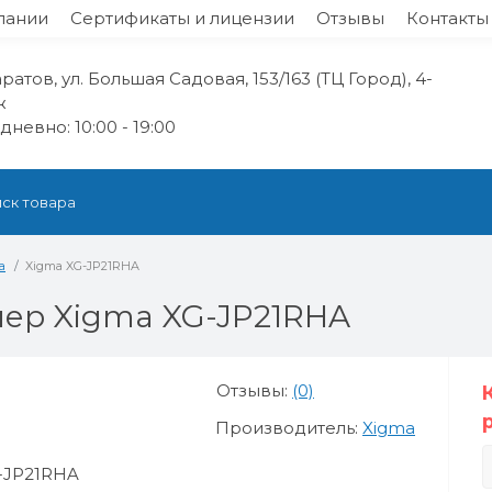
пании
Сертификаты и лицензии
Отзывы
Контакты
аратов, ул. Большая Садовая, 153/163 (ТЦ Город), 4-
ж
невно: 10:00 - 19:00
а
Xigma XG-JP21RHA
ер Xigma XG-JP21RHA
Отзывы:
(0)
Производитель:
Xigma