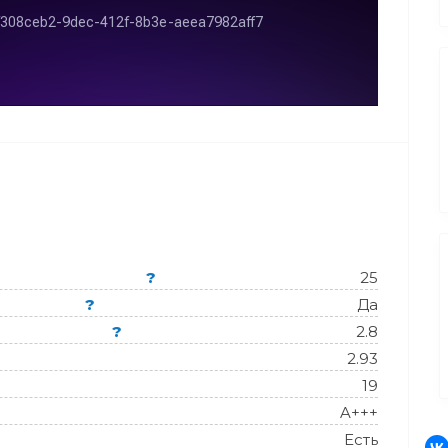
?
25
?
Да
?
2.8
2.93
19
A+++
Есть