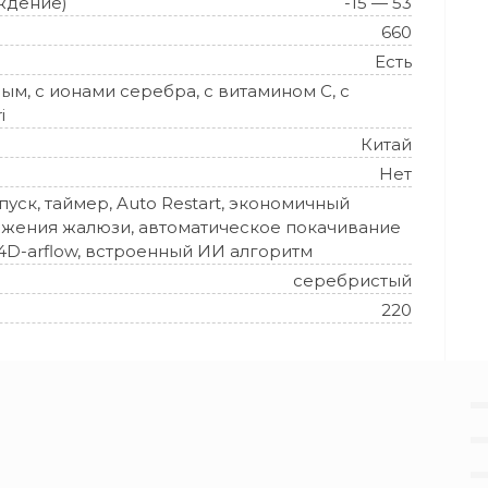
ждение)
-15 — 53
660
Есть
ным, с ионами серебра, с витамином C, с
i
Китай
Нет
уск, таймер, Auto Restart, экономичный
жения жалюзи, автоматическое покачивание
n, 4D-arflow, встроенный ИИ алгоритм
серебристый
220