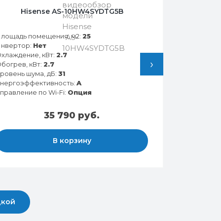
Hisense AS-10HW4SYDTG5B
лощадь помещения, м2:
25
нвертор:
Нет
хлаждение, кВт:
2.7
›
богрев, кВт:
2.7
ровень шума, дБ:
31
нергоэффективность:
A
правление по Wi-Fi:
Опция
35 790 руб.
В корзину
дкой