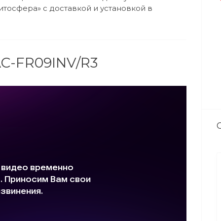
итосфера» с доставкой и установкой в
AC-FR09INV/R3