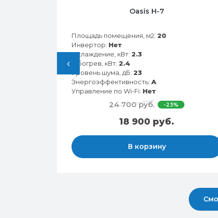
28HN
Oasis H-7
Площадь помещения, м2:
20
Инвертор:
Нет
Охлаждение, кВт:
2.3
‹
Обогрев, кВт:
2.4
Уровень шума, дБ:
23
Энергоэффективность:
A
Управление по Wi-Fi:
Нет
24 700 руб.
-23%
18 900 руб.
В корзину
Смо