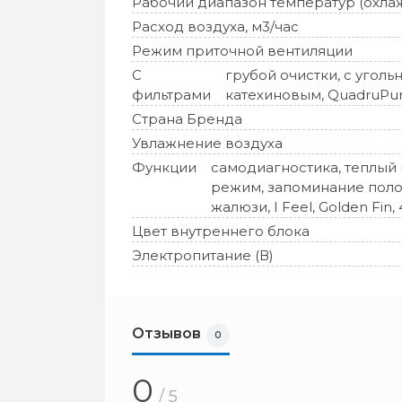
Рабочий диапазон температур (охла
Расход воздуха, м3/час
Режим приточной вентиляции
С
грубой очистки, с уголь
фильтрами
катехиновым, QuadruPur
Страна Бренда
Увлажнение воздуха
Функции
самодиагностика, теплый п
режим, запоминание поло
жалюзи, I Feel, Golden Fi
Цвет внутреннего блока
Электропитание (В)
Отзывов
0
0
/ 5