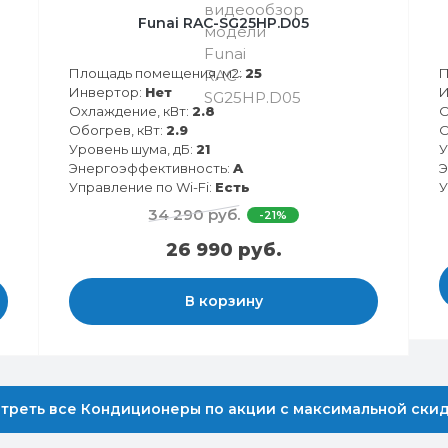
Funai RAC-SG25HP.D05
Площадь помещения, м2:
25
П
Инвертор:
Нет
И
Охлаждение, кВт:
2.8
О
Обогрев, кВт:
2.9
О
Уровень шума, дБ:
21
У
Энергоэффективность:
A
Э
Управление по Wi-Fi:
Есть
У
34 290 руб.
-21%
26 990 руб.
В корзину
треть все Кондиционеры по акции с максимальной ски