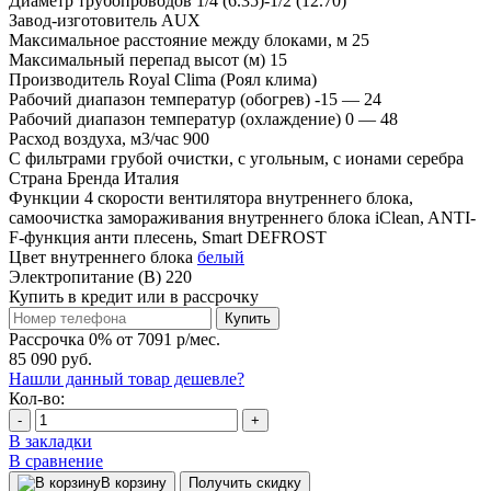
Диаметр трубопроводов
1/4 (6.35)-1/2 (12.70)
Завод-изготовитель
AUX
Максимальное расстояние между блоками, м
25
Максимальный перепад высот (м)
15
Производитель
Royal Clima (Роял клима)
Рабочий диапазон температур (обогрев)
-15 — 24
Рабочий диапазон температур (охлаждение)
0 — 48
Расход воздуха, м3/час
900
С фильтрами
грубой очистки, с угольным, с ионами серебра
Страна Бренда
Италия
Функции
4 скорости вентилятора внутреннего блока,
самоочистка замораживания внутреннего блока iClean, ANTI-
F-функция анти плесень, Smart DEFROST
Цвет внутреннего блока
белый
Электропитание (В)
220
Купить в кредит или в рассрочку
Купить
Рассрочка 0% от 7091 р/мес.
85 090 руб.
Нашли данный товар дешевле?
Кол-во:
-
+
В закладки
В сравнение
В корзину
Получить скидку