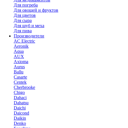
Для погреба
Для овощей и фруктов
Для цветов
Для сыра
Для шуб и меха
Для пива
Производители
AC Electric
Aeronik
Aqua
AUX
Axioma
Aurus
Ballu
Casarte
Centek
Cherbrooke
Chigo
Dahaci
Dahatsu
Daichi
Daicond
Daikin
Denko