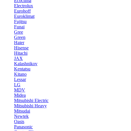
Ecoclima
Electrolux
Eurohoff
Euroklimat
Fujitsu
Funai
Gree
Green
Haier
Hisense
Hitachi
JAX
Kalashnikov
Kentatsu
Kitano
Lessar
LG
MDV
Midea
Mitsubishi Electric
Mitsubishi Heavy
Mitsudai
Newtek
Oasis
Panasonic