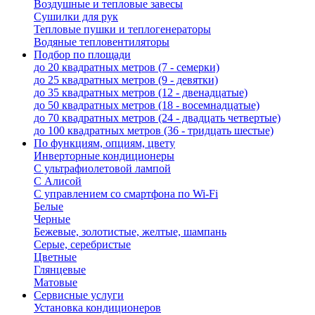
Воздушные и тепловые завесы
Сушилки для рук
Тепловые пушки и теплогенераторы
Водяные тепловентиляторы
Подбор по площади
до 20 квадратных метров (7 - семерки)
до 25 квадратных метров (9 - девятки)
до 35 квадратных метров (12 - двенадцатые)
до 50 квадратных метров (18 - восемнадцатые)
до 70 квадратных метров (24 - двадцать четвертые)
до 100 квадратных метров (36 - тридцать шестые)
По функциям, опциям, цвету
Инверторные кондиционеры
С ультрафиолетовой лампой
С Алисой
С управлением со смартфона по Wi-Fi
Белые
Черные
Бежевые, золотистые, желтые, шампань
Серые, серебристые
Цветные
Глянцевые
Матовые
Сервисные услуги
Установка кондиционеров