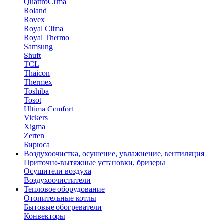
QuattroClima
Roland
Rovex
Royal Clima
Royal Thermo
Samsung
Shuft
TCL
Thaicon
Thermex
Toshiba
Tosot
Ultima Comfort
Vickers
Xigma
Zerten
Бирюса
Воздухоочистка, осушение, увлажнение, вентиляция
Приточно-вытяжные установки, бризеры
Осушители воздуха
Воздухоочистители
Тепловое оборудование
Отопительные котлы
Бытовые обогреватели
Конвекторы