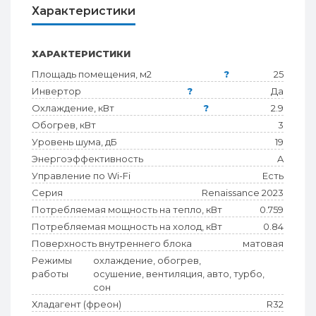
Характеристики
ХАРАКТЕРИСТИКИ
Площадь помещения, м2
?
25
Инвертор
?
Да
Охлаждение, кВт
?
2.9
Обогрев, кВт
3
Уровень шума, дБ
19
Энергоэффективность
A
Управление по Wi-Fi
Есть
Серия
Renaissance 2023
Потребляемая мощность на тепло, кВт
0.759
Потребляемая мощность на холод, кВт
0.84
Поверхность внутреннего блока
матовая
Режимы
охлаждение, обогрев,
работы
осушение, вентиляция, авто, турбо,
сон
Хладагент (фреон)
R32