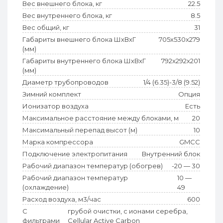
Вес внешнего блока, кг
22.5
Вес внутреннего блока, кг
8.5
Вес общий, кг
31
Габариты внешнего блока ШхВхГ
705x530x279
(мм)
Габариты внутреннего блока ШхВхГ
792x292x201
(мм)
Диаметр трубопроводов
1/4 (6.35)-3/8 (9.52)
Зимний комплект
Опция
Ионизатор воздуха
Есть
Максимальное расстояние между блоками, м
20
Максимальный перепад высот (м)
10
Марка компрессора
GMCC
Подключение электропитания
Внутренний блок
Рабочий диапазон температур (обогрев)
-20 — 30
Рабочий диапазон температур
10 —
(охлаждение)
49
Расход воздуха, м3/час
600
С
грубой очистки, с ионами серебра,
фильтрами
Сellular Active Carbon