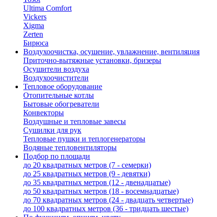
Ultima Comfort
Vickers
Xigma
Zerten
Бирюса
Воздухоочистка, осушение, увлажнение, вентиляция
Приточно-вытяжные установки, бризеры
Осушители воздуха
Воздухоочистители
Тепловое оборудование
Отопительные котлы
Бытовые обогреватели
Конвекторы
Воздушные и тепловые завесы
Сушилки для рук
Тепловые пушки и теплогенераторы
Водяные тепловентиляторы
Подбор по площади
до 20 квадратных метров (7 - семерки)
до 25 квадратных метров (9 - девятки)
до 35 квадратных метров (12 - двенадцатые)
до 50 квадратных метров (18 - восемнадцатые)
до 70 квадратных метров (24 - двадцать четвертые)
до 100 квадратных метров (36 - тридцать шестые)