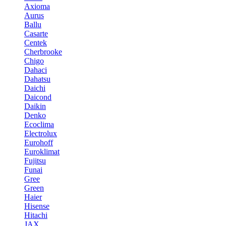
Axioma
Aurus
Ballu
Casarte
Centek
Cherbrooke
Chigo
Dahaci
Dahatsu
Daichi
Daicond
Daikin
Denko
Ecoclima
Electrolux
Eurohoff
Euroklimat
Fujitsu
Funai
Gree
Green
Haier
Hisense
Hitachi
JAX