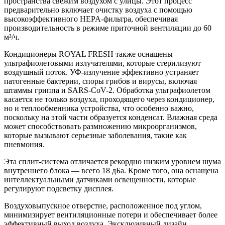
пространства свежим воздухом с улицы. Этот процесс
предварительно включает очистку воздуха с помощью
высокоэффективного HEPA-фильтра, обеспечивая
производительность в режиме приточной вентиляции до 60
м³/ч.
Кондиционеры ROYAL FRESH также оснащены
ультрафиолетовыми излучателями, которые стерилизуют
воздушный поток. УФ-излучение эффективно устраняет
патогенные бактерии, споры грибов и вирусы, включая
штаммы гриппа и SARS-CoV-2. Обработка ультрафиолетом
касается не только воздуха, проходящего через кондиционер,
но и теплообменника устройства, что особенно важно,
поскольку на этой части образуется конденсат. Влажная среда
может способствовать размножению микроорганизмов,
которые вызывают серьезные заболевания, такие как
пневмония.
Эта сплит-система отличается рекордно низким уровнем шума
внутреннего блока — всего 18 дБа. Кроме того, она оснащена
интеллектуальными датчиками освещенности, которые
регулируют подсветку дисплея.
Воздуховыпускное отверстие, расположенное под углом,
минимизирует вентиляционные потери и обеспечивает более
эффективный выход воздуха. Эксклюзивный дизайн