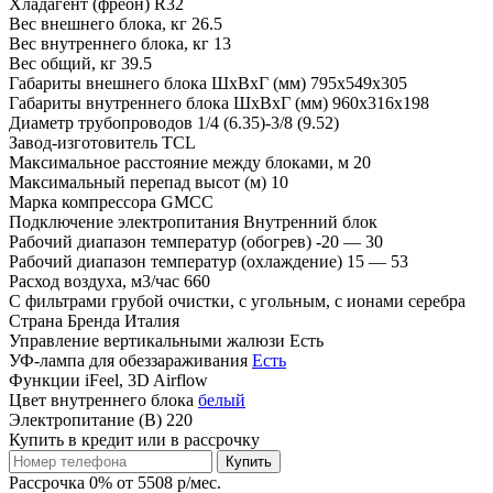
Хладагент (фреон)
R32
Вес внешнего блока, кг
26.5
Вес внутреннего блока, кг
13
Вес общий, кг
39.5
Габариты внешнего блока ШхВхГ (мм)
795x549x305
Габариты внутреннего блока ШхВхГ (мм)
960x316x198
Диаметр трубопроводов
1/4 (6.35)-3/8 (9.52)
Завод-изготовитель
TCL
Максимальное расстояние между блоками, м
20
Максимальный перепад высот (м)
10
Марка компрессора
GMCC
Подключение электропитания
Внутренний блок
Рабочий диапазон температур (обогрев)
-20 — 30
Рабочий диапазон температур (охлаждение)
15 — 53
Расход воздуха, м3/час
660
С фильтрами
грубой очистки, с угольным, с ионами серебра
Страна Бренда
Италия
Управление вертикальными жалюзи
Есть
УФ-лампа для обеззараживания
Есть
Функции
iFeel, 3D Airflow
Цвет внутреннего блока
белый
Электропитание (В)
220
Купить в кредит или в рассрочку
Купить
Рассрочка 0% от 5508 р/мес.