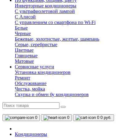
По функциям, опциям, цвету
Инверторные кондиционеры
С ультрафиолетовой лампой
С Алисой
С управлением со смартфона по Wi-Fi
Белые
Черные
Бежевые, золотистые, желтые, шампань
Серые, серебристые
Цветные
Глянцевые
Матовые
Сервисные услуги
Установка кондиционеров
Ремонт
Обслуживание
Чистка, мойка
Скупка и обмен бу кондиционеров
0
0
0
0 руб.
Кондиционеры