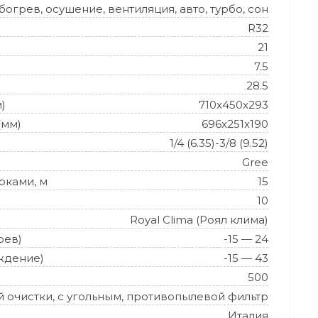
огрев, осушение, вентиляция, авто, турбо, сон
R32
21
7.5
28.5
)
710x450x293
(мм)
696x251x190
1/4 (6.35)-3/8 (9.52)
Gree
оками, м
15
10
Royal Clima (Роял клима)
рев)
-15 — 24
ждение)
-15 — 43
500
й очистки, с угольным, противопылевой фильтр
Италия