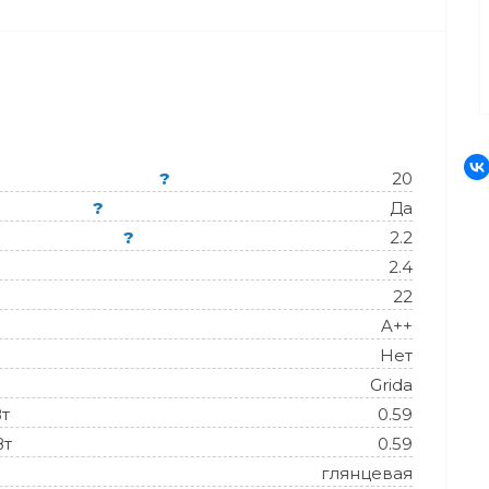
?
20
?
Да
?
2.2
2.4
22
A++
Нет
Grida
Вт
0.59
Вт
0.59
глянцевая