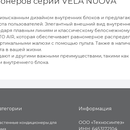
ионеров серии VELA NUOVA
 изысканным дизайном внутренних блоков и предлага
та пользователей. Элегантный внешний вид внутренн
одаря плавным линиям и классическому белоснежному 
 AIR, которая обеспечивает равномерное распредел
ертикальными жалюзи с помощью пульта. Также в налич
а в вашей жизни.
ают и другими важными преимуществами, такими как 
 внутреннего блока.
атегории
Информация
ООО «Техносинтез»
астенные кондиционеры для
ИНН: 6453172104
ома