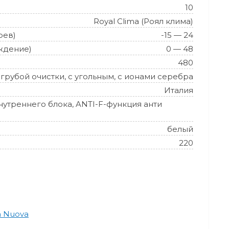
10
Royal Clima (Роял клима)
рев)
-15 — 24
ждение)
0 — 48
480
грубой очистки, с угольным, с ионами серебра
Италия
нутреннего блока, ANTI-F-функция анти
белый
220
a Nuova