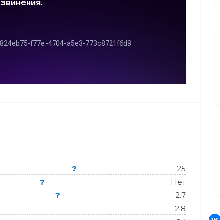
?
25
?
Нет
?
2.7
2.8