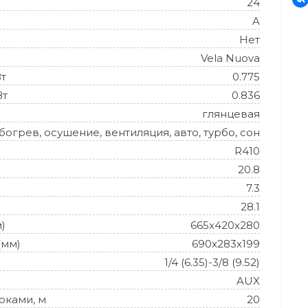
24
A
Нет
Vela Nuova
Вт
0.775
Вт
0.836
глянцевая
огрев, осушение, вентиляция, авто, турбо, сон
R410
20.8
7.3
28.1
)
665x420x280
(мм)
690x283x199
1/4 (6.35)-3/8 (9.52)
AUX
оками, м
20