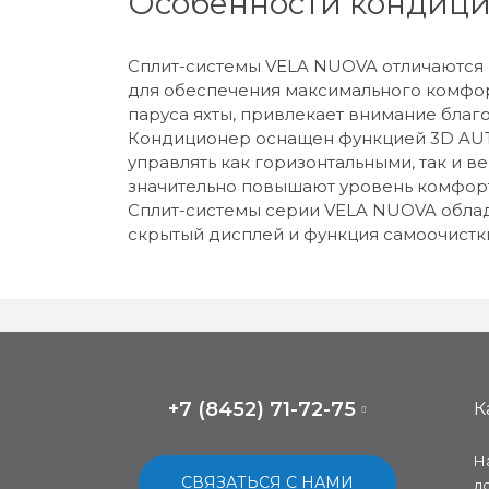
Особенности кондиц
Сплит-системы VELA NUOVA отличаются
для обеспечения максимального комфор
паруса яхты, привлекает внимание благ
Кондиционер оснащен функцией 3D AUTO
управлять как горизонтальными, так и в
значительно повышают уровень комфорт
Сплит-системы серии VELA NUOVA облад
скрытый дисплей и функция самоочистки
+7 (8452) 71-72-75
К
Н
СВЯЗАТЬСЯ С НАМИ
д