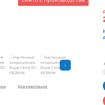
›
ики
Документация