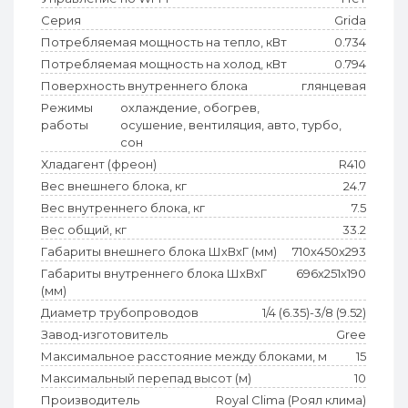
Серия
Grida
Потребляемая мощность на тепло, кВт
0.734
Потребляемая мощность на холод, кВт
0.794
Поверхность внутреннего блока
глянцевая
Режимы
охлаждение, обогрев,
работы
осушение, вентиляция, авто, турбо,
сон
Хладагент (фреон)
R410
Вес внешнего блока, кг
24.7
Вес внутреннего блока, кг
7.5
Вес общий, кг
33.2
Габариты внешнего блока ШхВхГ (мм)
710x450x293
Габариты внутреннего блока ШхВхГ
696x251x190
(мм)
Диаметр трубопроводов
1/4 (6.35)-3/8 (9.52)
Завод-изготовитель
Gree
Максимальное расстояние между блоками, м
15
Максимальный перепад высот (м)
10
Производитель
Royal Clima (Роял клима)