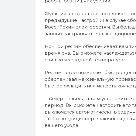
работы без лишних усилий.
Функция авторестарта позволяет ко
предыдущие настройки в случае сбо
Российским электросетям. Вы больше
заново настраивать ваш кондиционе
Ночной режим обеспечивает вам тих
время сна. Вы сможете наслаждатьс
слишком холодной температуре.
Режим Turbo позволяет быстро дос
обеспечивая максимальную произво
быстро охладить или нагреть комнату
Таймер позволяет вам установить 
период. Вы сможете настроить его т
выключался автоматически в заданно
чтобы кондиционер включился до в
вашего ухода.