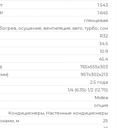
Вт
1.543
Вт
1.645
глянцевая
огрев, осушение, вентиляция, авто, турбо, сон
R32
34.5
10.9
45.4
)
765x555x303
(мм)
957x302x213
2.5 года
1/4 (6.35)-1/2 (12.70)
Midea
опция
Кондиционеры, Настенные кондиционеры
оками, м
25