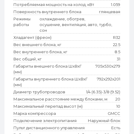
Потребляемая мощность на холод, кВт
1.059
Поверхность внутреннего блока
глянцевая
Режимы
охлаждение, обогрев,
работы
осушение, вентиляция, авто, турбо,
сон
Хладагент (фреон)
R32
Вес внешнего блока, кг
22.5
Вес внутреннего блока, кг
8.5
Вес общий, кг
31
Габариты внешнего блока ШхВхГ
705x530x279
(мм)
Габариты внутреннего блока ШхВхГ
792x292x201
(мм)
Диаметр трубопроводов
1/4 (6.35)-3/8 (9.52)
Максимальное расстояние между блоками, м
20
Максимальный перепад высот (м)
10
Марка компрессора
GMCC
Подключение электропитания
Наружный блок
Пульт дистанционного управления
Есть