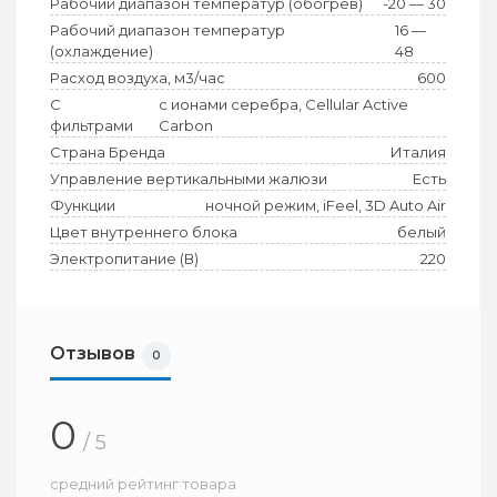
Рабочий диапазон температур (обогрев)
-20 — 30
Рабочий диапазон температур
16 —
(охлаждение)
48
Расход воздуха, м3/час
600
С
с ионами серебра, Сellular Active
фильтрами
Carbon
Страна Бренда
Италия
Управление вертикальными жалюзи
Есть
Функции
ночной режим, iFeel, 3D Auto Air
Цвет внутреннего блока
белый
Электропитание (В)
220
Отзывов
0
0
/ 5
средний рейтинг товара