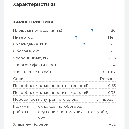
Характеристики
ХАРАКТЕРИСТИКИ
Площадь помещения, м2
?
20
Инвертор
?
Нет
Охлаждение, кВт
?
2.3
Обогрев, кВт
2.3
Уровень шума, дБ
26.5
Энергоэффективность
A
Управление по Wi-Fi
Опция
Серия
Persona
Потребляемая мощность на тепло, кВт
0.65
Потребляемая мощность на холод, кВт
0.73
Поверхность внутреннего блока
глянцевая
Режимы
охлаждение, обогрев,
работы
осушение, вентиляция, авто, турбо,
сон
Хладагент (фреон)
R32