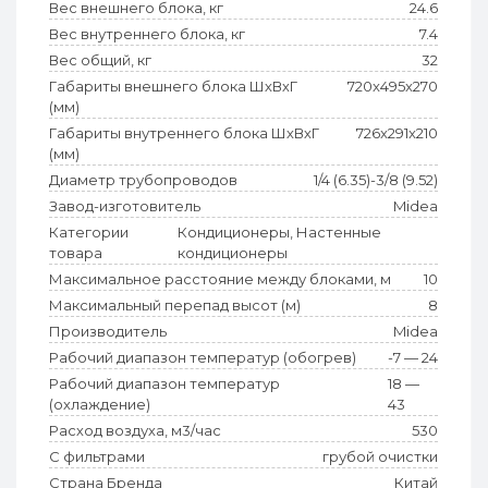
Вес внешнего блока, кг
24.6
Вес внутреннего блока, кг
7.4
Вес общий, кг
32
Габариты внешнего блока ШхВхГ
720x495x270
(мм)
Габариты внутреннего блока ШхВхГ
726x291x210
(мм)
Диаметр трубопроводов
1/4 (6.35)-3/8 (9.52)
Завод-изготовитель
Midea
Категории
Кондиционеры, Настенные
товара
кондиционеры
Максимальное расстояние между блоками, м
10
Максимальный перепад высот (м)
8
Производитель
Midea
Рабочий диапазон температур (обогрев)
-7 — 24
Рабочий диапазон температур
18 —
(охлаждение)
43
Расход воздуха, м3/час
530
С фильтрами
грубой очистки
Страна Бренда
Китай