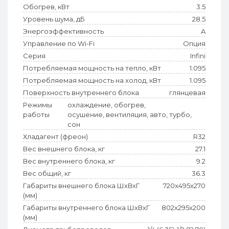
Обогрев, кВт
3.5
Уровень шума, дБ
28.5
Энергоэффективность
A
Управление по Wi-Fi
Опция
Серия
Infini
Потребляемая мощность на тепло, кВт
1.095
Потребляемая мощность на холод, кВт
1.095
Поверхность внутреннего блока
глянцевая
Режимы
охлаждение, обогрев,
работы
осушение, вентиляция, авто, турбо,
сон
Хладагент (фреон)
R32
Вес внешнего блока, кг
27.1
Вес внутреннего блока, кг
9.2
Вес общий, кг
36.3
Габариты внешнего блока ШхВхГ
720x495x270
(мм)
Габариты внутреннего блока ШхВхГ
802x295x200
(мм)