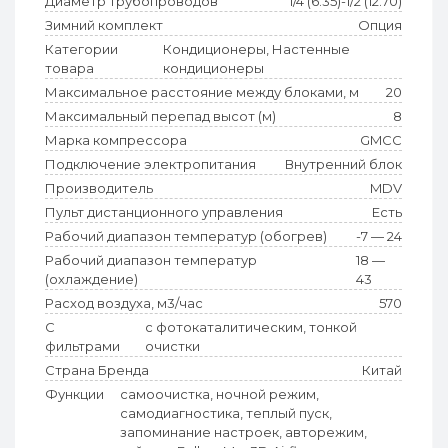
Диаметр трубопроводов
1/4 (6.35)-1/2 (12.70)
Зимний комплект
Опция
Категории
Кондиционеры, Настенные
товара
кондиционеры
Максимальное расстояние между блоками, м
20
Максимальный перепад высот (м)
8
Марка компрессора
GMCC
Подключение электропитания
Внутренний блок
Производитель
MDV
Пульт дистанционного управления
Есть
Рабочий диапазон температур (обогрев)
-7 — 24
Рабочий диапазон температур
18 —
(охлаждение)
43
Расход воздуха, м3/час
570
С
с фотокаталитическим, тонкой
фильтрами
очистки
Страна Бренда
Китай
Функции
самоочистка, ночной режим,
самодиагностика, теплый пуск,
запоминание настроек, авторежим,