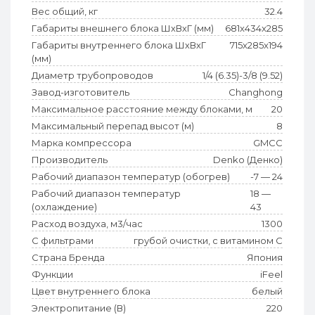
Вес общий, кг
32.4
Габариты внешнего блока ШхВхГ (мм)
681x434x285
Габариты внутреннего блока ШхВхГ
715x285x194
(мм)
Диаметр трубопроводов
1/4 (6.35)-3/8 (9.52)
Завод-изготовитель
Changhong
Максимальное расстояние между блоками, м
20
Максимальный перепад высот (м)
8
Марка компрессора
GMCC
Производитель
Denko (Денко)
Рабочий диапазон температур (обогрев)
-7 — 24
Рабочий диапазон температур
18 —
(охлаждение)
43
Расход воздуха, м3/час
1300
С фильтрами
грубой очистки, с витамином C
Страна Бренда
Япония
Функции
iFeel
Цвет внутреннего блока
белый
Электропитание (В)
220