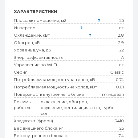
ХАРАКТЕРИСТИКИ
Площадь помещения, м2
?
25
Инвертор
?
Нет
Охлаждение, кВт
?
2.8
Обогрев, кВт
2.9
Уровень шума, дБ
22
Энергоэффективность
A
Управление по Wi-Fi
Нет
Серия
Classic
Потребляемая мощность на тепло, кВт
0.74
Потребляемая мощность на холод, кВт
0.81
Поверхность внутреннего блока
глянцевая
Режимы
охлаждение, обогрев,
работы
осушение, вентиляция, авто, турбо,
сон
Хладагент (фреон)
R410
Вес внешнего блока, кг
25
Вес внутреннего блока, кг
7.4