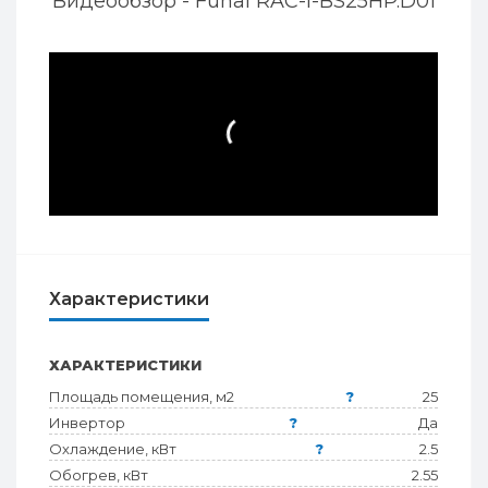
Видеообзор - Funai RAC-I-BS25HP.D01
Характеристики
ХАРАКТЕРИСТИКИ
Площадь помещения, м2
?
25
Инвертор
?
Да
Охлаждение, кВт
?
2.5
Обогрев, кВт
2.55