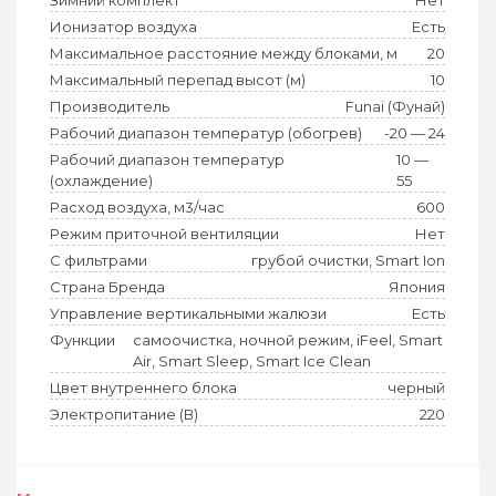
Зимний комплект
Нет
Ионизатор воздуха
Есть
Максимальное расстояние между блоками, м
20
Максимальный перепад высот (м)
10
Производитель
Funai (Фунай)
Рабочий диапазон температур (обогрев)
-20 — 24
Рабочий диапазон температур
10 —
(охлаждение)
55
Расход воздуха, м3/час
600
Режим приточной вентиляции
Нет
С фильтрами
грубой очистки, Smart Ion
Страна Бренда
Япония
Управление вертикальными жалюзи
Есть
Функции
самоочистка, ночной режим, iFeel, Smart
Air, Smart Sleep, Smart Ice Clean
Цвет внутреннего блока
черный
Электропитание (В)
220