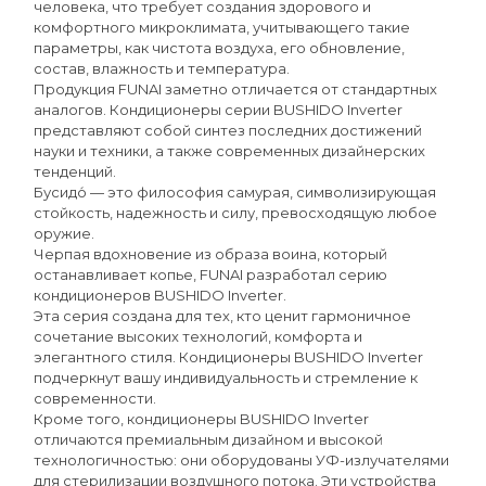
человека, что требует создания здорового и
комфортного микроклимата, учитывающего такие
параметры, как чистота воздуха, его обновление,
состав, влажность и температура.
Продукция FUNAI заметно отличается от стандартных
аналогов. Кондиционеры серии BUSHIDO Inverter
представляют собой синтез последних достижений
науки и техники, а также современных дизайнерских
тенденций.
Бусидо́ — это философия самурая, символизирующая
стойкость, надежность и силу, превосходящую любое
оружие.
Черпая вдохновение из образа воина, который
останавливает копье, FUNAI разработал серию
кондиционеров BUSHIDO Inverter.
Эта серия создана для тех, кто ценит гармоничное
сочетание высоких технологий, комфорта и
элегантного стиля. Кондиционеры BUSHIDO Inverter
подчеркнут вашу индивидуальность и стремление к
современности.
Кроме того, кондиционеры BUSHIDO Inverter
отличаются премиальным дизайном и высокой
технологичностью: они оборудованы УФ-излучателями
для стерилизации воздушного потока. Эти устройства