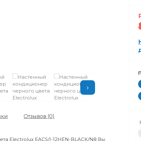
›
ики
Отзывов (0)
та Electrolux EACS/I-12HEN-BLACK/N8 Вы