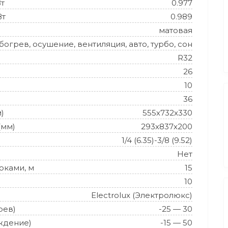
Вт
0.977
Вт
0.989
матовая
огрев, осушение, вентиляция, авто, турбо, сон
R32
26
10
36
)
555х732х330
(мм)
293х837х200
1/4 (6.35)-3/8 (9.52)
Нет
оками, м
15
10
Electrolux (Электролюкс)
рев)
-25 — 30
ждение)
-15 — 50