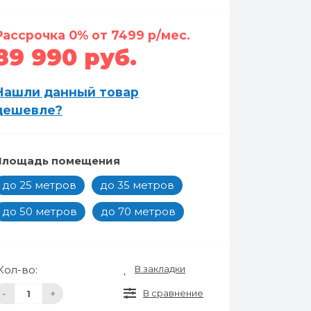
Рассрочка 0% от 7499 р/мес.
89 990 руб.
Нашли данный товар
дешевле?
Площадь помещения
до 25 метров
до 35 метров
до 50 метров
до 70 метров
В закладки
Кол-во:
В сравнение
-
+