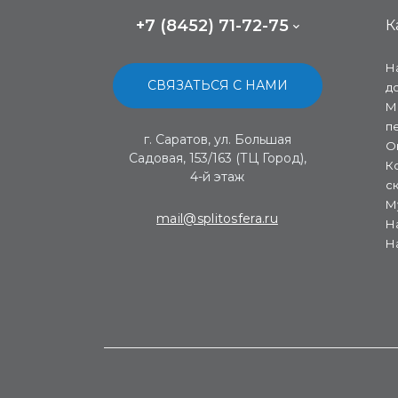
+7 (8452) 71-72-75
К
Н
СВЯЗАТЬСЯ С НАМИ
д
М
п
г. Саратов, ул. Большая
О
Садовая, 153/163 (ТЦ Город),
К
4-й этаж
с
М
mail@splitosfera.ru
Н
Н